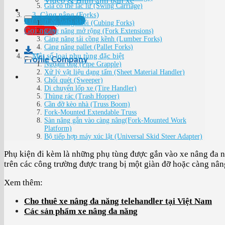
Video & Hình ảnh bán xe
Giá có thể lắc lư (Swing Carriage)
3. Càng nâng (Forks)
Tư vấn & báo giá
Càng nâng khối (Cubing Forks)
Gọi ngay
Càng nâng mở rộng (Fork Extensions)
Càng nâng tải cồng kềnh (Lumber Forks)
Càng nâng pallet (Pallet Forks)
Một số loại phụ tùng đặc biệt
Profile Company
Ngoạm ống (Pipe Grapple)
Xử lý vật liệu dạng tấm (Sheet Material Handler)
Chổi quét (Sweeper)
Di chuyển lốp xe (Tire Handler)
Thùng rác (Trash Hopper)
Cần đỡ kèo nhà (Truss Boom)
Fork-Mounted Extendable Truss
Sàn nâng gắn vào càng nâng(Fork-Mounted Work
Platform)
Bộ tiếp hợp máy xúc lật (Universal Skid Steer Adapter)
Phụ kiện đi kèm là những phụ tùng được gắn vào xe nâng đa n
trên các công trường được trang bị một giàn đỡ hoặc càng nân
Xem thêm:
Cho thuê xe nâng đa năng telehandler tại Việt Nam
Các sản phẩm xe nâng đa năng