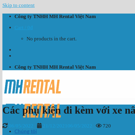
Skip to content
Công ty TNHH MH Rental Việt Nam
Cart /
0
₫
No products in the cart.
Công ty TNHH MH Rental Việt Nam
Các phụ kiện đi kèm với xe n
06/05/2022
21/12/2021
06/05/2022
720
Chúng tôi