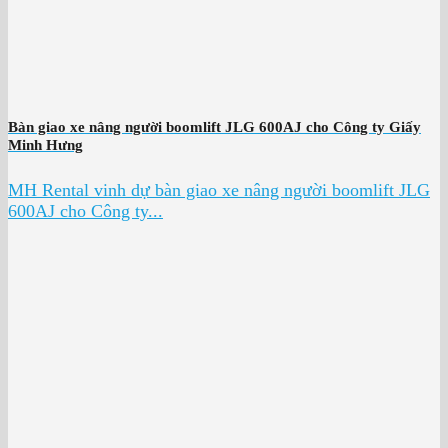
Bàn giao xe nâng người boomlift JLG 600AJ cho Công ty Giấy
Minh Hưng
MH Rental vinh dự bàn giao xe nâng người boomlift JLG
600AJ cho Công ty...