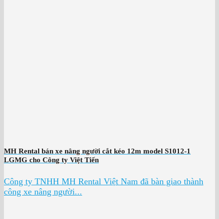
MH Rental bán xe nâng người cắt kéo 12m model S1012-1
LGMG cho Công ty Việt Tiến
Công ty TNHH MH Rental Việt Nam đã bàn giao thành
công xe nâng người...