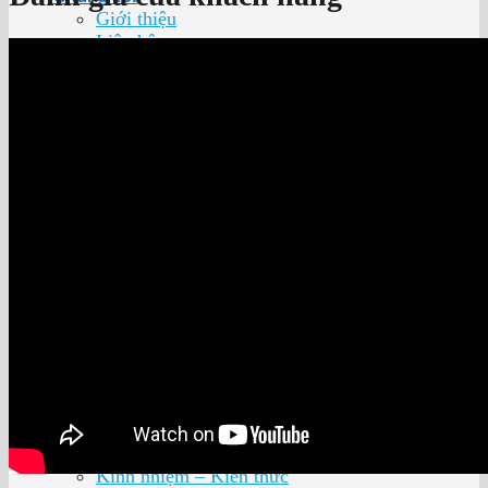
Giới thiệu
Liên hệ
Hoạt động – văn hóa
Tuyển dụng
Chính sách đổi trả hàng
Sản phẩm
Xe nâng người cắt kéo
Xe nâng người Boom Lift
Xe nâng người đường ray
Xe cẩu nâng người
Xe nâng đa năng
Dịch vụ
Bán xe nâng người
Cho thuê xe nâng người
Pin Lithium Cho Xe Nâng
Dịch vụ xe cẩu nâng người
Cung cấp ắc quy – xạc điện
Cung cấp phụ tùng
Bài viết
Tin tức
Kinh nhiệm – Kiến thức