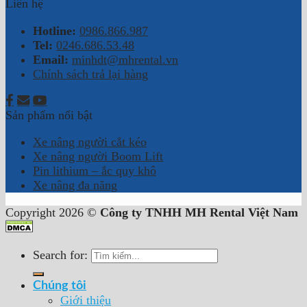
Liên hệ
Hotline:
0986.866.987
Tel:
0246.686.53.48
Email:
minhdt@mhrental.vn
Chính sách trả lại hàng
Sản phẩm nổi bật
Xe nâng người cắt kéo
Xe nâng người Boom Lift
Pin lithium – ắc quy khô
Xe nâng đa năng
Copyright 2026 ©
Công ty TNHH MH Rental Việt Nam
Search for:
Chúng tôi
Giới thiệu