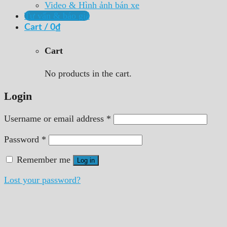
Video & Hình ảnh bán xe
Tư vấn & báo giá
Cart /
0
₫
Cart
No products in the cart.
Login
Username or email address
*
Password
*
Remember me
Log in
Lost your password?