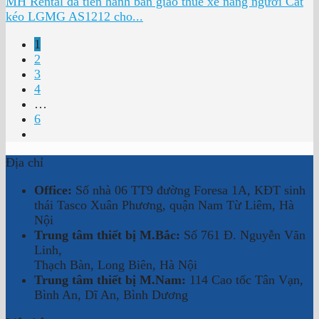
MH Rental đã tiến hành bàn giao thuê xe nâng người Cắt
kéo LGMG AS1212 cho...
1
2
3
4
…
6
Địa chỉ
Office:
Số nhà 06 TT9 đường Foresa 1A, KĐT sinh
thái Tasco Xuân Phương, quận Nam Từ Liêm, Hà
Nội
Trung tâm thiết bị M.Bắc:
Số 761 Đ. Nguyễn Văn
Linh,
Thạch Bàn, Long Biên, Hà Nội
Trung tâm thiết bị M.Nam:
114 Cao tốc Tân Vạn,
Bình An, Dĩ An, Bình Dương