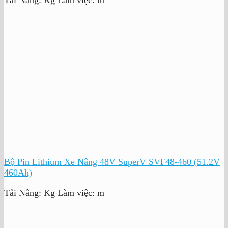
Bộ Pin Lithium Xe Nâng 48V SuperV SVF48-460 (51.2V
460Ah)
Tải Nâng:
Kg
Làm việc:
m