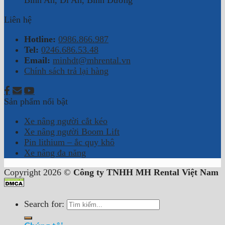
Liên hệ
Hotline:
0986.866.987
Tel:
0246.686.53.48
Email:
minhdt@mhrental.vn
Chính sách trả lại hàng
Sản phẩm nổi bật
Xe nâng người cắt kéo
Xe nâng người Boom Lift
Pin lithium – ắc quy khô
Xe nâng đa năng
Copyright 2026 ©
Công ty TNHH MH Rental Việt Nam
Search for: