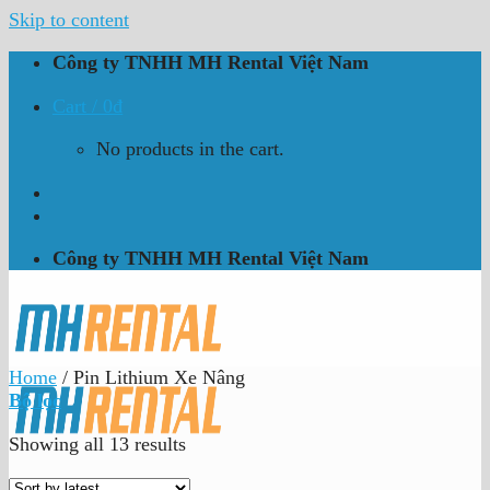
Skip to content
Công ty TNHH MH Rental Việt Nam
Cart /
0
₫
No products in the cart.
Công ty TNHH MH Rental Việt Nam
Home
/
Pin Lithium Xe Nâng
Bộ lọc
Showing all 13 results
Chúng tôi