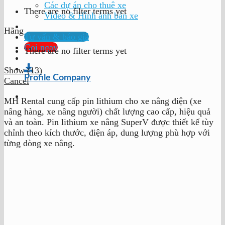
Các dự án cho thuê xe
There are no filter terms yet
Video & Hình ảnh bán xe
Hãng
Tư vấn & báo giá
Gọi ngay
There are no filter terms yet
Show
(
13
)
Profile Company
Cancel
MH Rental cung cấp pin lithium cho xe nâng điện (xe
nâng hàng, xe nâng người) chất lượng cao cấp, hiệu quả
và an toàn. Pin lithium xe nâng SuperV được thiết kế tùy
chỉnh theo kích thước, điện áp, dung lượng phù hợp với
từng dòng xe nâng.