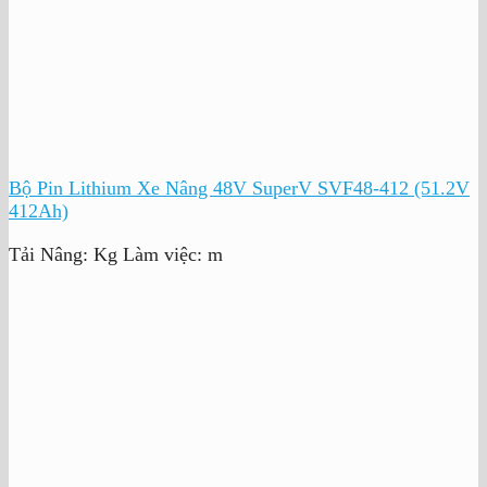
Bộ Pin Lithium Xe Nâng 48V SuperV SVF48-412 (51.2V
412Ah)
Tải Nâng:
Kg
Làm việc:
m