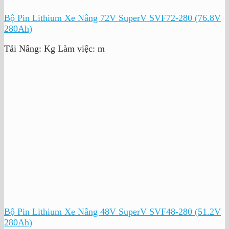
Bộ Pin Lithium Xe Nâng 72V SuperV SVF72-280 (76.8V
280Ah)
Tải Nâng:
Kg
Làm việc:
m
Bộ Pin Lithium Xe Nâng 48V SuperV SVF48-280 (51.2V
280Ah)