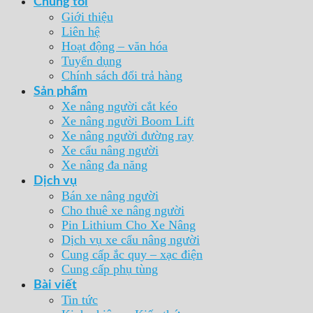
Chúng tôi
Giới thiệu
Liên hệ
Hoạt động – văn hóa
Tuyển dụng
Chính sách đổi trả hàng
Sản phẩm
Xe nâng người cắt kéo
Xe nâng người Boom Lift
Xe nâng người đường ray
Xe cẩu nâng người
Xe nâng đa năng
Dịch vụ
Bán xe nâng người
Cho thuê xe nâng người
Pin Lithium Cho Xe Nâng
Dịch vụ xe cẩu nâng người
Cung cấp ắc quy – xạc điện
Cung cấp phụ tùng
Bài viết
Tin tức