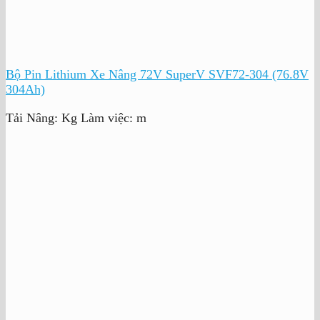
Bộ Pin Lithium Xe Nâng 72V SuperV SVF72-304 (76.8V
304Ah)
Tải Nâng:
Kg
Làm việc:
m