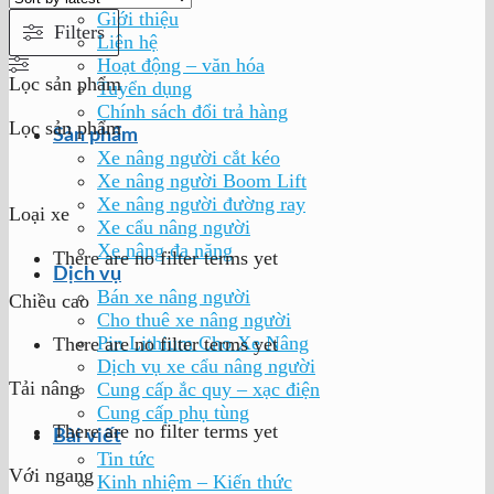
Giới thiệu
Filters
Liên hệ
Hoạt động – văn hóa
Lọc sản phẩm
Tuyển dụng
Chính sách đổi trả hàng
Lọc sản phẩm
Sản phẩm
Xe nâng người cắt kéo
Xe nâng người Boom Lift
Xe nâng người đường ray
Loại xe
Xe cẩu nâng người
Xe nâng đa năng
There are no filter terms yet
Dịch vụ
Bán xe nâng người
Chiều cao
Cho thuê xe nâng người
Pin Lithium Cho Xe Nâng
There are no filter terms yet
Dịch vụ xe cẩu nâng người
Tải nâng
Cung cấp ắc quy – xạc điện
Cung cấp phụ tùng
There are no filter terms yet
Bài viết
Tin tức
Với ngang
Kinh nhiệm – Kiến thức