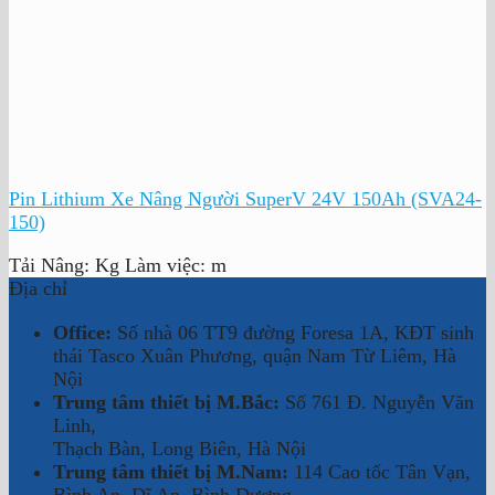
Pin Lithium Xe Nâng Người SuperV 24V 150Ah (SVA24-
150)
Tải Nâng:
Kg
Làm việc:
m
Địa chỉ
Office:
Số nhà 06 TT9 đường Foresa 1A, KĐT sinh
thái Tasco Xuân Phương, quận Nam Từ Liêm, Hà
Nội
Trung tâm thiết bị M.Bắc:
Số 761 Đ. Nguyễn Văn
Linh,
Thạch Bàn, Long Biên, Hà Nội
Trung tâm thiết bị M.Nam:
114 Cao tốc Tân Vạn,
Bình An, Dĩ An, Bình Dương