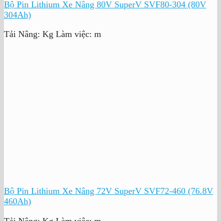
Bộ Pin Lithium Xe Nâng 80V SuperV SVF80-304 (80V
304Ah)
Tải Nâng:
Kg
Làm việc:
m
Bộ Pin Lithium Xe Nâng 72V SuperV SVF72-460 (76.8V
460Ah)
Tải Nâng:
Kg
Làm việc:
m