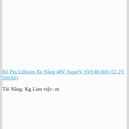
Bộ Pin Lithium Xe Nâng 48V SuperV SVF48-560 (51.2V
560Ah)
Tải Nâng:
Kg
Làm việc:
m