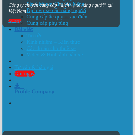
Pin Lithium Cho Xe Nâng
Công ty chuyên cung cấp “dịch vụ xe nâng người” tại
Dịch vụ xe cẩu nâng người
Việt Nam
Cung cấp ắc quy – xạc điện
Gọi ngay
Cung cấp phụ tùng
Bài viết
Tin tức
Kinh nhiệm – Kiến thức
Các dự án cho thuê xe
Video & Hình ảnh bán xe
Tư vấn & báo giá
Gọi ngay
Profile Company