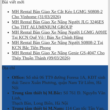
Bài viết mới
MH Rental Bàn Giao Xe Cắt Kéo LGMG S0808-2
Cho Vinhome (31/03/2026)
MH Rental Bàn Giao Xe Nâng Người JLG 3246ES
Cho THT ALUMINIUM GROUP
MH Rental Bàn Giao Xe Nâng Người LGMG A09JE
Tại KCN Quế Võ | Bán Xe Chính Hãng
MH Rental Bàn Giao Xe Nâng Người S0808-2 Tại
KCN Bắc Tiên Phong
MH Rental Bàn Giao Xe Nâng Genie GS-4047 Cho
Thép Thuận Thành (09/03/2026)
Địa chỉ
Office:
Số nhà 06 TT9 đường Foresa 1A, KĐT sinh
thái Tasco Xuân Phương, quận Nam Từ Liêm, Hà
Nội
Trung tâm thiết bị M.Bắc:
Số 761 Đ. Nguyễn Văn
Linh,
Thạch Bàn, Long Biên, Hà Nội
Trung tâm thiết bị M.Nam:
114 Cao tốc Tân Vạn,