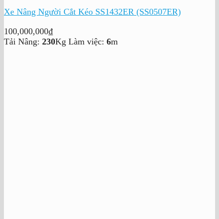
Xe Nâng Người Cắt Kéo SS1432ER (SS0507ER)
100,000,000
₫
Tải Nâng:
230
Kg
Làm việc:
6
m