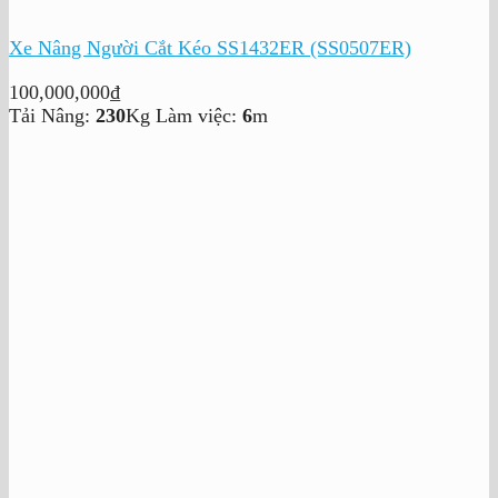
Xe Nâng Người Cắt Kéo SS1432ER (SS0507ER)
100,000,000
₫
Tải Nâng:
230
Kg
Làm việc:
6
m