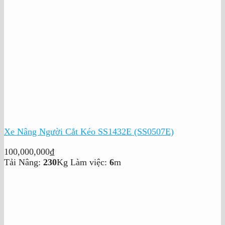
Xe Nâng Người Cắt Kéo SS1432E (SS0507E)
100,000,000
₫
Tải Nâng:
230
Kg
Làm việc:
6
m