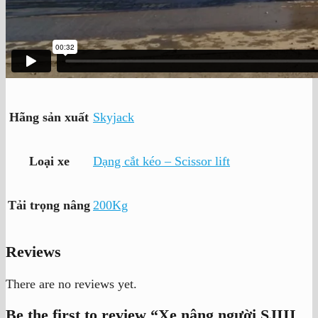
Hãng sản xuất
Skyjack
Loại xe
Dạng cắt kéo – Scissor lift
Tải trọng nâng
200Kg
Reviews
There are no reviews yet.
Be the first to review “Xe nâng người SJIII