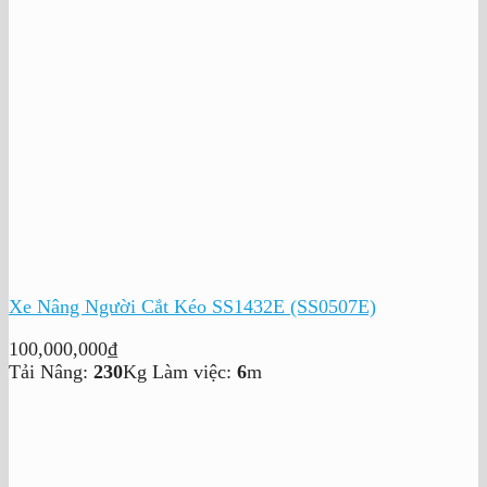
Xe Nâng Người Cắt Kéo SS1432E (SS0507E)
100,000,000
₫
Tải Nâng:
230
Kg
Làm việc:
6
m