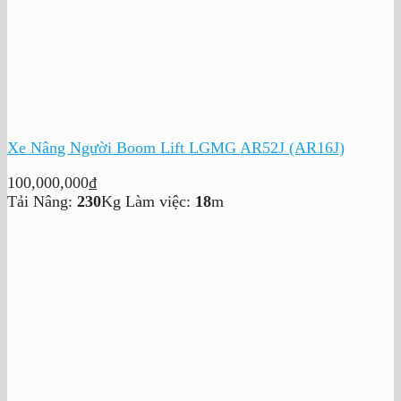
Xe Nâng Người Boom Lift LGMG AR52J (AR16J)
100,000,000
₫
Tải Nâng:
230
Kg
Làm việc:
18
m