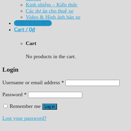
Kinh nhiệm – Kiến thức
Các dự án cho thuê xe
Video & Hình ảnh bán xe
Tư vấn & báo giá
Cart /
0
₫
Cart
No products in the cart.
Login
Username or email address
*
Password
*
Remember me
Log in
Lost your password?