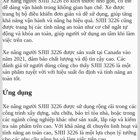
Xe nâng người SJIII 3226 có kích thước nhỏ gọn, có thể
dễ dàng vận hành trong không gian hạn chế. Xe được
trang bị bộ điều khiển đơn giản và dễ sử dụng, giúp tăng
khả năng vận hành và nâng hạ hiệu quả. SJIII 3226 cũng
được trang bị các tính năng an toàn như cơ chế ngắt tự
động và khóa an toàn, giúp người sử dụng an tâm khi làm
việc trên cao.
Xe nâng người SJIII 3226 được sản xuất tại Canada vào
năm 2021, đảm bảo chất lượng và độ tin cậy cao. Các
đánh giá từ người dùng cũng cho thấy SJIII 3226 là một
sản phẩm tuyệt vời với hiệu suất ổn định và tính năng an
toàn tốt.
Ứng dụng
Xe nâng người SJIII 3226 được sử dụng rộng rãi trong các
công trình xây dựng, sửa chữa, bảo trì tòa nhà, hoặc trong
các ngành công nghiệp khác như sản xuất, lắp ráp và kiểm
tra sản phẩm trên cao. Với khả năng di chuyển linh hoạt và
tính năng an toàn cao, SJIII 3226 là một lựa chọn lý tưởng
cho các nhu cầu nâng hạ và làm việc trên cao.