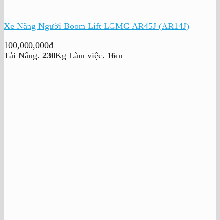
Xe Nâng Người Boom Lift LGMG AR45J (AR14J)
100,000,000
₫
Tải Nâng:
230
Kg
Làm việc:
16
m