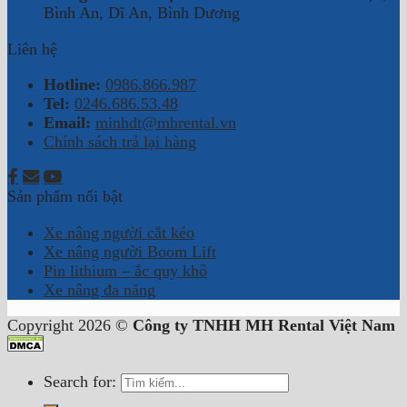
Bình An, Dĩ An, Bình Dương
Liên hệ
Hotline:
0986.866.987
Tel:
0246.686.53.48
Email:
minhdt@mhrental.vn
Chính sách trả lại hàng
Sản phẩm nổi bật
Xe nâng người cắt kéo
Xe nâng người Boom Lift
Pin lithium – ắc quy khô
Xe nâng đa năng
Copyright 2026 ©
Công ty TNHH MH Rental Việt Nam
Search for: