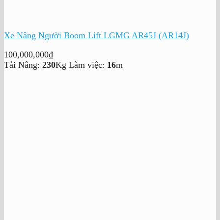
Xe Nâng Người Boom Lift LGMG AR45J (AR14J)
100,000,000
₫
Tải Nâng:
230
Kg
Làm việc:
16
m