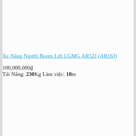
Xe Nâng Người Boom Lift LGMG AR52J (AR16J)
100,000,000
₫
Tải Nâng:
230
Kg
Làm việc:
18
m