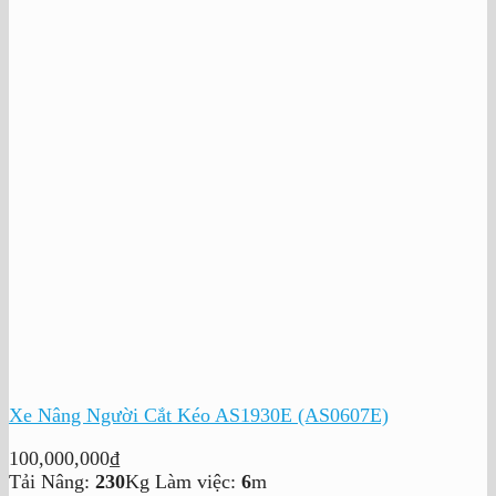
Xe Nâng Người Cắt Kéo AS1930E (AS0607E)
100,000,000
₫
Tải Nâng:
230
Kg
Làm việc:
6
m