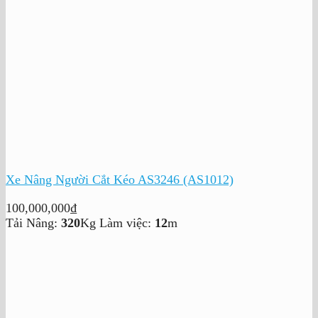
Xe Nâng Người Cắt Kéo AS3246 (AS1012)
100,000,000
₫
Tải Nâng:
320
Kg
Làm việc:
12
m