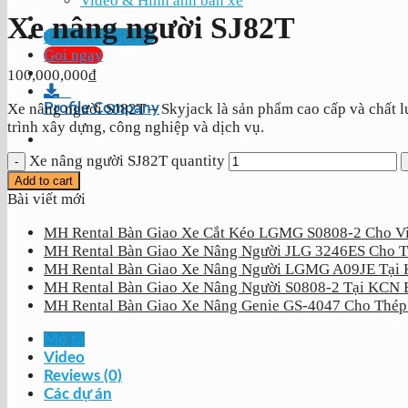
Video & Hình ảnh bán xe
Xe nâng người SJ82T
Tư vấn & báo giá
Gọi ngay
100,000,000
₫
Profile Company
Xe nâng người SJ82T – Skyjack là sản phẩm cao cấp và chất l
trình xây dựng, công nghiệp và dịch vụ.
Xe nâng người SJ82T quantity
Add to cart
Bài viết mới
MH Rental Bàn Giao Xe Cắt Kéo LGMG S0808-2 Cho V
MH Rental Bàn Giao Xe Nâng Người JLG 3246ES C
MH Rental Bàn Giao Xe Nâng Người LGMG A09JE Tại 
MH Rental Bàn Giao Xe Nâng Người S0808-2 Tại KCN 
MH Rental Bàn Giao Xe Nâng Genie GS-4047 Cho Thép
Mô tả
Video
Reviews (0)
Các dự án