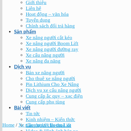
Giới thiệu
Liên hệ
Hoạt động – văn hóa
Tuyển dụng
Chính sách đổi trả hàng
Sản phẩm
Xe nâng người cắt kéo
Xe nâng người Boom Lift
Xe nâng người đường ray
Xe cẩu nâng người
Xe nâng đa năng
Dịch vụ
Bán xe nâng người
Cho thuê xe nâng người
Pin Lithium Cho Xe Nâng
Dịch vụ xe cẩu nâng người
Cung cấp ắc quy – xạc điện
Cung cấp phụ tùng
Bài viết
Tin tức
Kinh nhiệm – Kiến thức
Home
/
Xe nâng người Boom Lift
Các dự án cho thuê xe