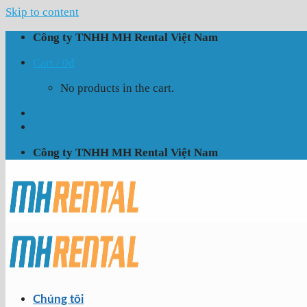
Skip to content
Công ty TNHH MH Rental Việt Nam
Cart /
0
₫
No products in the cart.
Công ty TNHH MH Rental Việt Nam
Chúng tôi