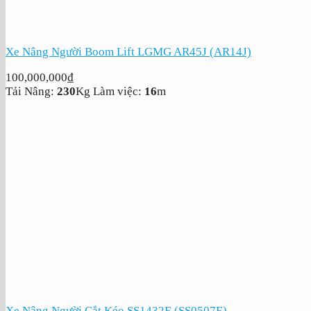
Xe Nâng Người Boom Lift LGMG AR45J (AR14J)
100,000,000
₫
Tải Nâng:
230
Kg
Làm việc:
16
m
Xe Nâng Người Cắt Kéo SS1432E (SS0507E)