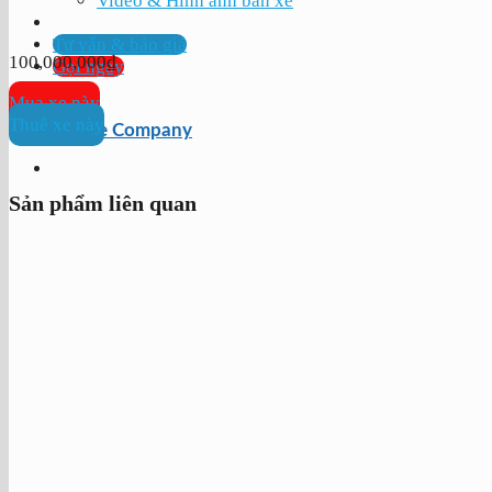
Video & Hình ảnh bán xe
Tư vấn & báo giá
100,000,000
₫
Gọi ngay
Mua xe này
Thuê xe này
Profile Company
Sản phẩm liên quan