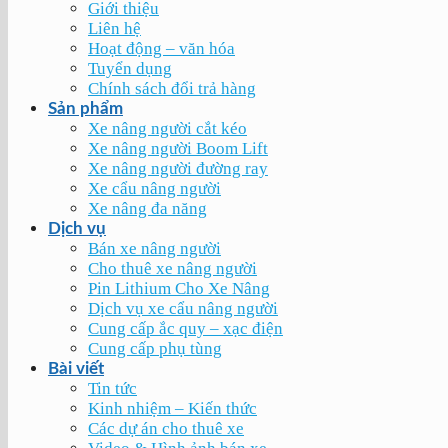
Giới thiệu
Liên hệ
Hoạt động – văn hóa
Tuyển dụng
Chính sách đổi trả hàng
Sản phẩm
Xe nâng người cắt kéo
Xe nâng người Boom Lift
Xe nâng người đường ray
Xe cẩu nâng người
Xe nâng đa năng
Dịch vụ
Bán xe nâng người
Cho thuê xe nâng người
Pin Lithium Cho Xe Nâng
Dịch vụ xe cẩu nâng người
Cung cấp ắc quy – xạc điện
Cung cấp phụ tùng
Bài viết
Tin tức
Kinh nhiệm – Kiến thức
Các dự án cho thuê xe