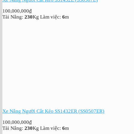
100,000,000
₫
Tải Nâng:
230
Kg
Làm việc:
6
m
Xe Nâng Người Cắt Kéo SS1432ER (SS0507ER)
100,000,000
₫
Tải Nâng:
230
Kg
Làm việc:
6
m