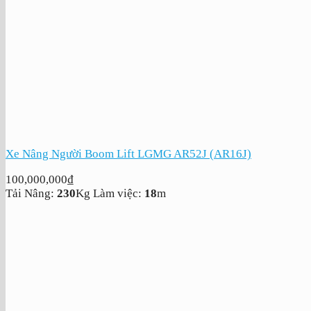
Xe Nâng Người Boom Lift LGMG AR52J (AR16J)
100,000,000
₫
Tải Nâng:
230
Kg
Làm việc:
18
m