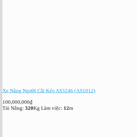
Xe Nâng Người Cắt Kéo AS3246 (AS1012)
100,000,000
₫
Tải Nâng:
320
Kg
Làm việc:
12
m