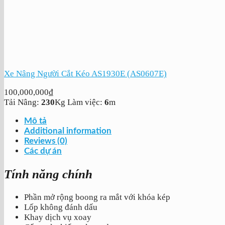
Xe Nâng Người Cắt Kéo AS1930E (AS0607E)
100,000,000
₫
Tải Nâng:
230
Kg
Làm việc:
6
m
Mô tả
Additional information
Reviews (0)
Các dự án
Tính năng chính
Phần mở rộng boong ra mắt với khóa kép
Lốp không đánh dấu
Khay dịch vụ xoay