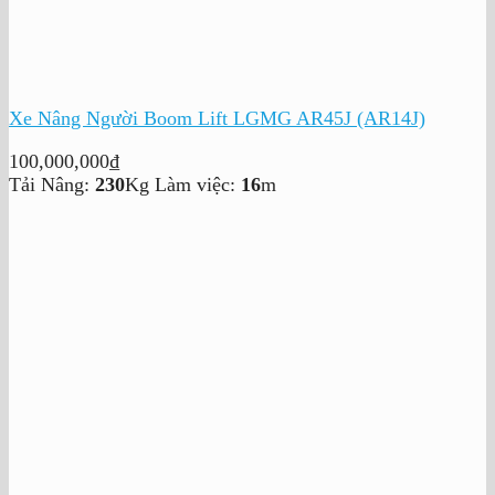
Xe Nâng Người Boom Lift LGMG AR45J (AR14J)
100,000,000
₫
Tải Nâng:
230
Kg
Làm việc:
16
m