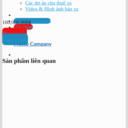
Các dự án cho thuê xe
Video & Hình ảnh bán xe
Tư vấn & báo giá
100,000,000
₫
Gọi ngay
Mua xe này
Thuê xe này
Profile Company
Sản phẩm liên quan