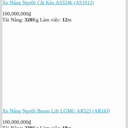
Xe Nâng Người Cắt Kéo AS3246 (AS1012)
100,000,000
₫
Tải Nâng:
320
Kg
Làm việc:
12
m
Xe Nâng Người Boom Lift LGMG AR52J (AR16J)
100,000,000
₫