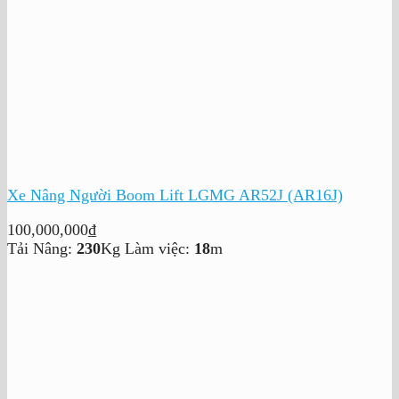
Xe Nâng Người Boom Lift LGMG AR52J (AR16J)
100,000,000
₫
Tải Nâng:
230
Kg
Làm việc:
18
m