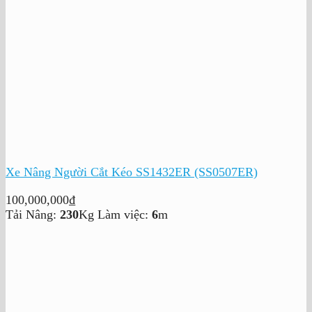
Xe Nâng Người Cắt Kéo SS1432ER (SS0507ER)
100,000,000
₫
Tải Nâng:
230
Kg
Làm việc:
6
m