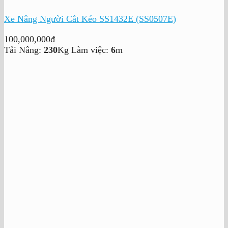
Xe Nâng Người Cắt Kéo SS1432E (SS0507E)
100,000,000
₫
Tải Nâng:
230
Kg
Làm việc:
6
m