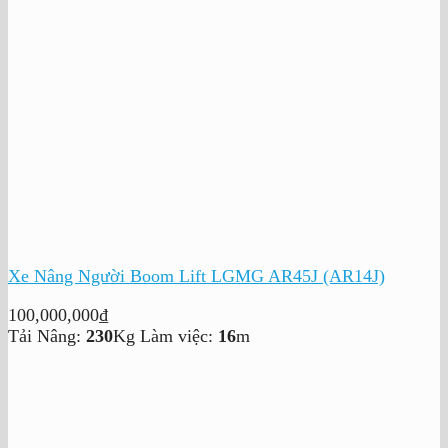
Xe Nâng Người Boom Lift LGMG AR45J (AR14J)
100,000,000
₫
Tải Nâng:
230
Kg
Làm việc:
16
m