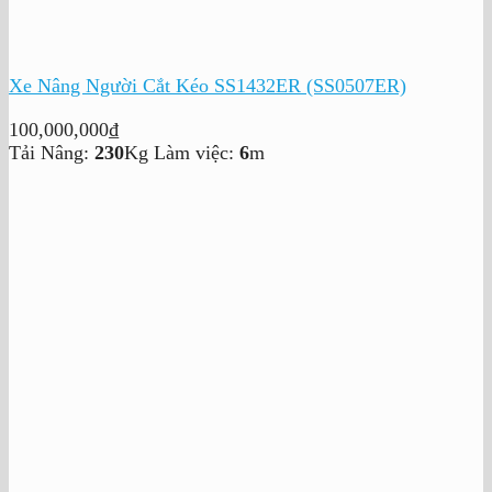
Xe Nâng Người Cắt Kéo SS1432ER (SS0507ER)
100,000,000
₫
Tải Nâng:
230
Kg
Làm việc:
6
m