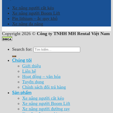
Xe nâng người cắt kéo
Xe nâng người Boom Lift
Pin lithium – ắc quy khô
Xe nâng đa năng
Copyright 2026 ©
Công ty TNHH MH Rental Việt Nam
Search for:
Chúng tôi
Giới thiệu
Liên hệ
Hoạt động – văn hóa
Tuyển dụng
Chính sách đổi trả hàng
Sản phẩm
Xe nâng người cắt kéo
Xe nâng người Boom Lift
Xe nâng người đường ray