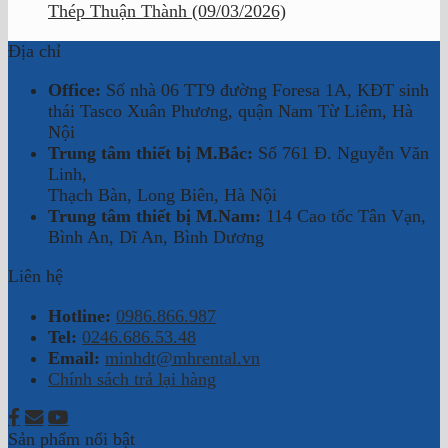
Thép Thuận Thành (09/03/2026)
Địa chỉ
Office:
Số nhà 06 TT9 đường Foresa 1A, KĐT sinh
thái Tasco Xuân Phương, quận Nam Từ Liêm, Hà
Nội
Trung tâm thiết bị M.Bắc:
Số 761 Đ. Nguyễn Văn
Linh,
Thạch Bàn, Long Biên, Hà Nội
Trung tâm thiết bị M.Nam:
114 Cao tốc Tân Vạn,
Bình An, Dĩ An, Bình Dương
Liên hệ
Hotline:
0986.866.987
Tel:
0246.686.53.48
Email:
minhdt@mhrental.vn
Chính sách trả lại hàng
Sản phẩm nổi bật