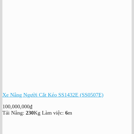
Xe Nâng Người Cắt Kéo SS1432E (SS0507E)
100,000,000
₫
Tải Nâng:
230
Kg
Làm việc:
6
m