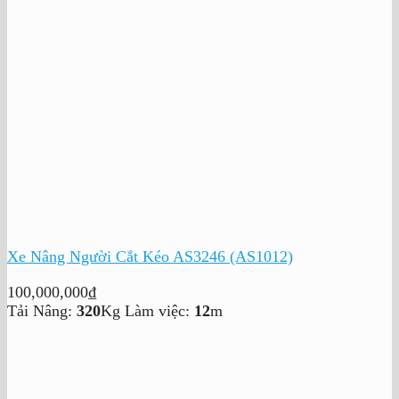
Xe Nâng Người Cắt Kéo AS3246 (AS1012)
100,000,000
₫
Tải Nâng:
320
Kg
Làm việc:
12
m