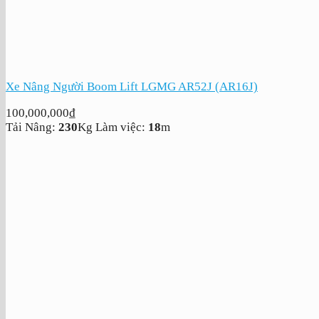
Xe Nâng Người Boom Lift LGMG AR52J (AR16J)
100,000,000
₫
Tải Nâng:
230
Kg
Làm việc:
18
m