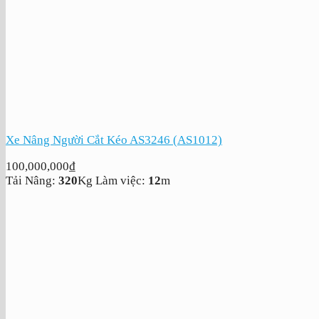
Xe Nâng Người Cắt Kéo AS3246 (AS1012)
100,000,000
₫
Tải Nâng:
320
Kg
Làm việc:
12
m