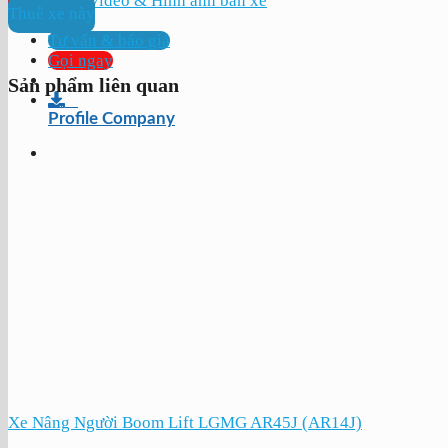
Video & Hình ảnh bán xe
Thuê xe này
Tư vấn & báo giá
Gọi ngay
Sản phẩm liên quan
Profile Company
Xe Nâng Người Boom Lift LGMG AR45J (AR14J)