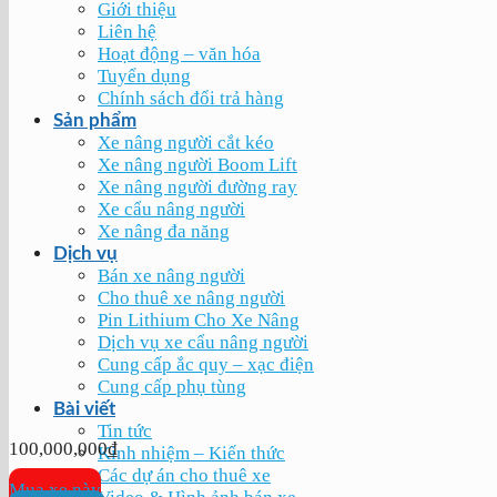
Giới thiệu
Liên hệ
Hoạt động – văn hóa
Tuyển dụng
Chính sách đổi trả hàng
Sản phẩm
Xe nâng người cắt kéo
Xe nâng người Boom Lift
Xe nâng người đường ray
Xe cẩu nâng người
Xe nâng đa năng
Dịch vụ
Bán xe nâng người
Cho thuê xe nâng người
Pin Lithium Cho Xe Nâng
Dịch vụ xe cẩu nâng người
Cung cấp ắc quy – xạc điện
Cung cấp phụ tùng
Bài viết
Tin tức
100,000,000
₫
Kinh nhiệm – Kiến thức
Các dự án cho thuê xe
Mua xe này