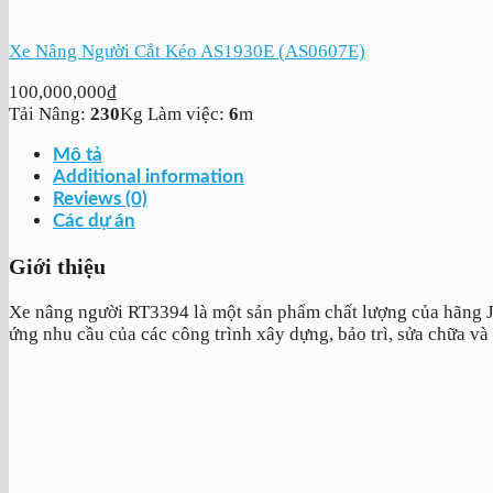
Xe Nâng Người Cắt Kéo AS1930E (AS0607E)
100,000,000
₫
Tải Nâng:
230
Kg
Làm việc:
6
m
Mô tả
Additional information
Reviews (0)
Các dự án
Giới thiệu
Xe nâng người RT3394 là một sản phẩm chất lượng của hãng JL
ứng nhu cầu của các công trình xây dựng, bảo trì, sửa chữa và l