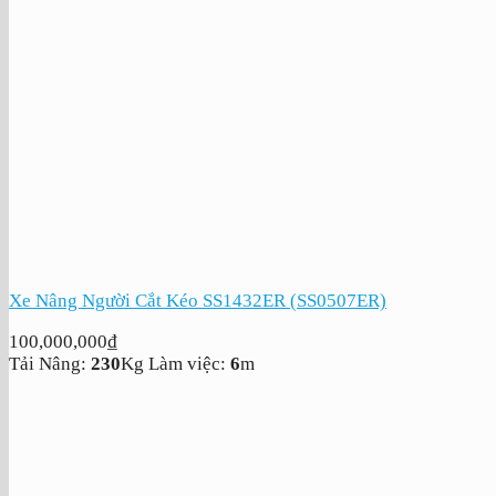
Xe Nâng Người Cắt Kéo SS1432ER (SS0507ER)
100,000,000
₫
Tải Nâng:
230
Kg
Làm việc:
6
m