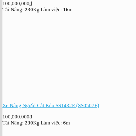
100,000,000
₫
Tải Nâng:
230
Kg
Làm việc:
16
m
Xe Nâng Người Cắt Kéo SS1432E (SS0507E)
100,000,000
₫
Tải Nâng:
230
Kg
Làm việc:
6
m