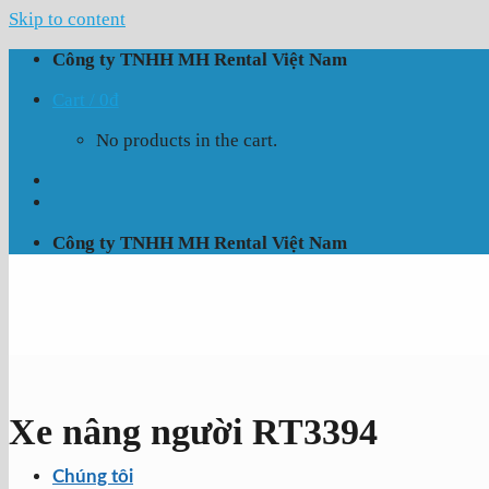
Skip to content
Công ty TNHH MH Rental Việt Nam
Cart /
0
₫
No products in the cart.
Công ty TNHH MH Rental Việt Nam
Xe nâng người RT3394
Chúng tôi