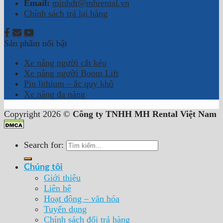
Email:
minhdt@mhrental.vn
Chính sách trả lại hàng
Sản phẩm nổi bật
Xe nâng người cắt kéo
Xe nâng người Boom Lift
Pin lithium – ắc quy khô
Xe nâng đa năng
Copyright 2026 ©
Công ty TNHH MH Rental Việt Nam
Search for:
Chúng tôi
Giới thiệu
Liên hệ
Hoạt động – văn hóa
Tuyển dụng
Chính sách đổi trả hàng