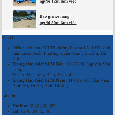
người 12m làm việc
Báo giá xe nâng
người 30m làm việc
Địa chỉ
Office:
Số nhà 06 TT9 đường Foresa 1A, KĐT sinh
thái Tasco Xuân Phương, quận Nam Từ Liêm, Hà
Nội
Trung tâm thiết bị M.Bắc:
Số 761 Đ. Nguyễn Văn
Linh,
Thạch Bàn, Long Biên, Hà Nội
Trung tâm thiết bị M.Nam:
114 Cao tốc Tân Vạn,
Bình An, Dĩ An, Bình Dương
Liên hệ
Hotline:
0986.866.987
Tel:
0246.686.53.48