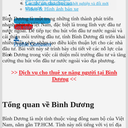
Các dự án cho thuê xe
Tạo điều kiện thuận lợi cho khởi nghiệp và đổi mới
Video & Hình ảnh bán xe
công nghệ
Bình Dương là một trong những tỉnh thành phát triển
Tư vấn & báo giá
nhanh nhất ở Việt Nam, đặc biệt là trong lĩnh vực đầu tư
Gọi ngay
nước ngoài. Để tiếp tục thu hút vốn đầu tư nước ngoài và
cải thiện môi trường đầu tư, tỉnh Bình Dương đã triển khai
nhiều biện pháp nhằm tạo điều kiện thuận lợi cho các nhà
Profile Company
đầu tư. Bài viết này sẽ trình bày chi tiết về các nỗ lực của
Bình Dương trong việc cải thiện môi trường đầu tư và tăng
cường thu hút vốn đầu tư nước ngoài vào địa phương.
>>
Dịch vụ cho thuê xe nâng người tại Bình
Dương
<<
Tổng quan về Bình Dương
Bình Dương là một tỉnh thuộc vùng đông nam bộ của Việt
Nam, nằm gần TP.HCM. Tỉnh này nổi tiếng với vị trí địa