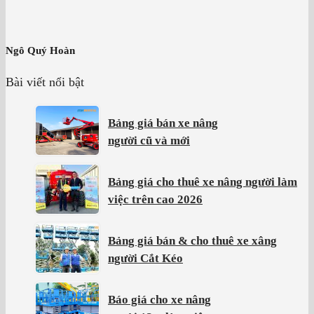
Ngô Quý Hoàn
Bài viết nổi bật
Bảng giá bán xe nâng
người cũ và mới
Bảng giá cho thuê xe nâng người làm
việc trên cao 2026
Bảng giá bán & cho thuê xe xâng
người Cắt Kéo
Báo giá cho xe nâng