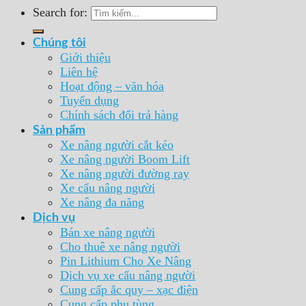
Search for:
Chúng tôi
Giới thiệu
Liên hệ
Hoạt động – văn hóa
Tuyển dụng
Chính sách đổi trả hàng
Sản phẩm
Xe nâng người cắt kéo
Xe nâng người Boom Lift
Xe nâng người đường ray
Xe cẩu nâng người
Xe nâng đa năng
Dịch vụ
Bán xe nâng người
Cho thuê xe nâng người
Pin Lithium Cho Xe Nâng
Dịch vụ xe cẩu nâng người
Cung cấp ắc quy – xạc điện
Cung cấp phụ tùng