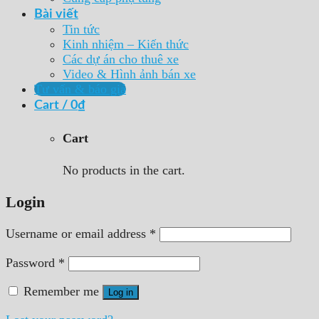
Bài viết
Tin tức
Kinh nhiệm – Kiến thức
Các dự án cho thuê xe
Video & Hình ảnh bán xe
Tư vấn & báo giá
Cart /
0
₫
Cart
No products in the cart.
Login
Username or email address
*
Password
*
Remember me
Log in