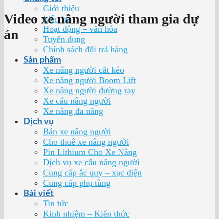
Giới thiệu
Video xe nâng người tham gia dự
Liên hệ
Hoạt động – văn hóa
án
Tuyển dụng
Chính sách đổi trả hàng
Sản phẩm
Xe nâng người cắt kéo
Xe nâng người Boom Lift
Xe nâng người đường ray
Xe cẩu nâng người
Xe nâng đa năng
Dịch vụ
Bán xe nâng người
Cho thuê xe nâng người
Pin Lithium Cho Xe Nâng
Dịch vụ xe cẩu nâng người
Cung cấp ắc quy – xạc điện
Cung cấp phụ tùng
Bài viết
Tin tức
Kinh nhiệm – Kiến thức