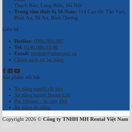
Thạch Bàn, Long Biên, Hà Nội
Trung tâm thiết bị M.Nam:
114 Cao tốc Tân Vạn,
Bình An, Dĩ An, Bình Dương
Liên hệ
Hotline:
0986.866.987
Tel:
0246.686.53.48
Email:
minhdt@mhrental.vn
Chính sách trả lại hàng
Sản phẩm nổi bật
Xe nâng người cắt kéo
Xe nâng người Boom Lift
Pin lithium – ắc quy khô
Xe nâng đa năng
Copyright 2026 ©
Công ty TNHH MH Rental Việt Nam