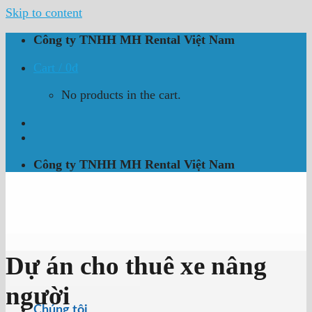
Skip to content
Công ty TNHH MH Rental Việt Nam
Cart /
0
₫
No products in the cart.
Công ty TNHH MH Rental Việt Nam
Dự án cho thuê xe nâng
người
Chúng tôi