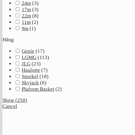
24m
(
3
)
17m
(
3
)
22m
(
8
)
11m
(
2
)
9m
(
1
)
Hãng
Genie
(
17
)
LGMG
(
113
)
JLG
(
23
)
Haulotte
(
7
)
Snorkel
(
18
)
Skyjack
(
6
)
Plaform Basket
(
2
)
Show
(
250
)
Cancel