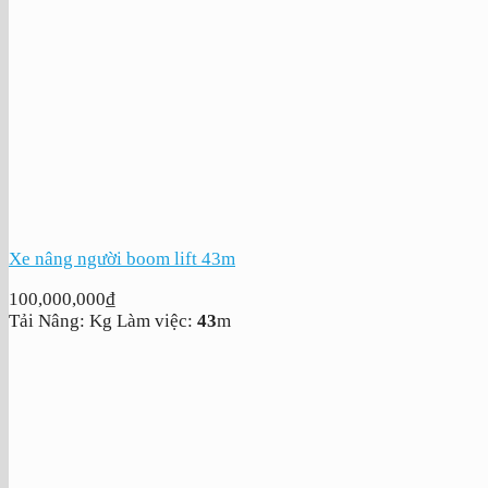
Xe nâng người boom lift 43m
100,000,000
₫
Tải Nâng:
Kg
Làm việc:
43
m