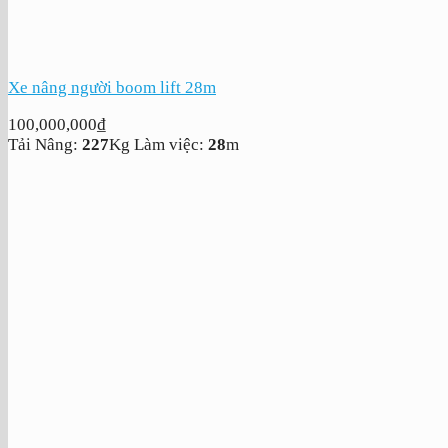
Xe nâng người boom lift 28m
100,000,000
₫
Tải Nâng:
227
Kg
Làm việc:
28
m