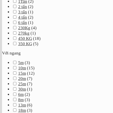
1Tấn
(
2
)
2 tấn
(
2
)
3 tấn
(
1
)
4 tấn
(
2
)
6 tấn
(
1
)
230Kg
(
4
)
270kg
(
1
)
450 KG
(
18
)
350 KG
(
5
)
Với ngang
5m
(
3
)
10m
(
15
)
15m
(
12
)
20m
(
7
)
25m
(
7
)
30m
(
1
)
6m
(
2
)
8m
(
3
)
13m
(
6
)
18m
(
3
)