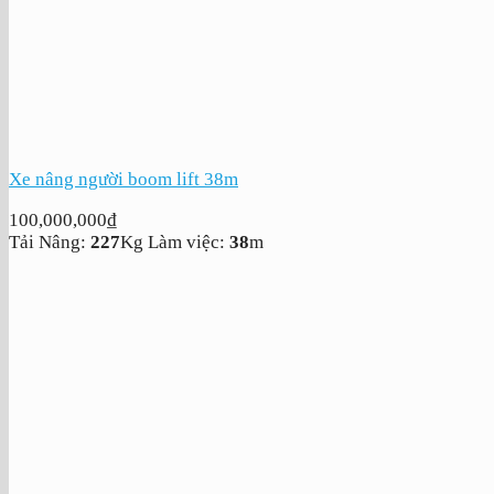
Xe nâng người boom lift 38m
100,000,000
₫
Tải Nâng:
227
Kg
Làm việc:
38
m