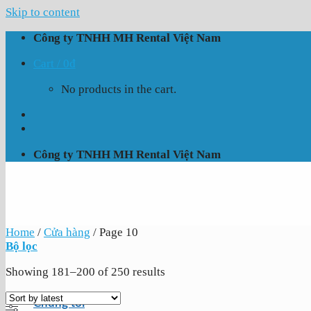
Skip to content
Công ty TNHH MH Rental Việt Nam
Cart /
0
₫
No products in the cart.
Công ty TNHH MH Rental Việt Nam
Home
/
Cửa hàng
/
Page 10
Bộ lọc
Showing 181–200 of 250 results
Chúng tôi