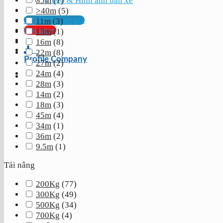
Video & Hình ảnh bán xe
35m
(
1
)
>40m
(
5
)
Tư vấn & báo giá
11m
(
3
)
Gọi ngay
13m
(
1
)
16m
(
8
)
22m
(
8
)
Profile Company
27m
(
2
)
24m
(
4
)
28m
(
3
)
14m
(
2
)
18m
(
3
)
45m
(
4
)
34m
(
1
)
36m
(
2
)
9.5m
(
1
)
Tải nâng
200Kg
(
77
)
300Kg
(
49
)
500Kg
(
34
)
700Kg
(
4
)