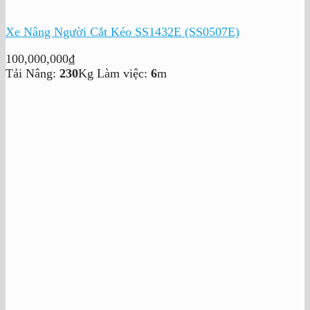
Xe Nâng Người Cắt Kéo SS1432E (SS0507E)
100,000,000
₫
Tải Nâng:
230
Kg
Làm việc:
6
m