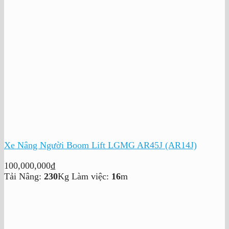
Xe Nâng Người Boom Lift LGMG AR45J (AR14J)
100,000,000
₫
Tải Nâng:
230
Kg
Làm việc:
16
m