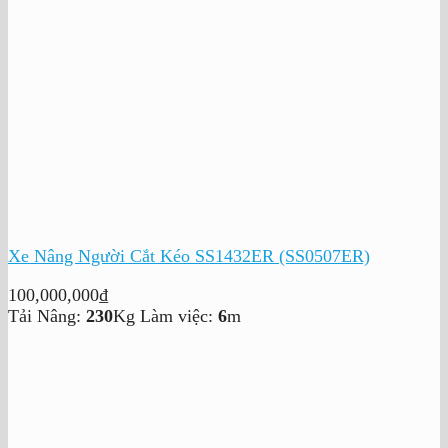
Xe Nâng Người Cắt Kéo SS1432ER (SS0507ER)
100,000,000
₫
Tải Nâng:
230
Kg
Làm việc:
6
m