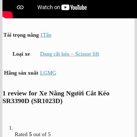
Tải trọng nâng
1Tấn
Loại xe
Dạng cắt kéo – Scissor lift
Hãng sản xuất
LGMG
1 review for
Xe Nâng Người Cắt Kéo
SR3390D (SR1023D)
Rated
5
out of 5