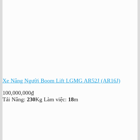
Xe Nâng Người Boom Lift LGMG AR52J (AR16J)
100,000,000
₫
Tải Nâng:
230
Kg
Làm việc:
18
m