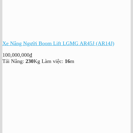
Xe Nâng Người Boom Lift LGMG AR45J (AR14J)
100,000,000
₫
Tải Nâng:
230
Kg
Làm việc:
16
m