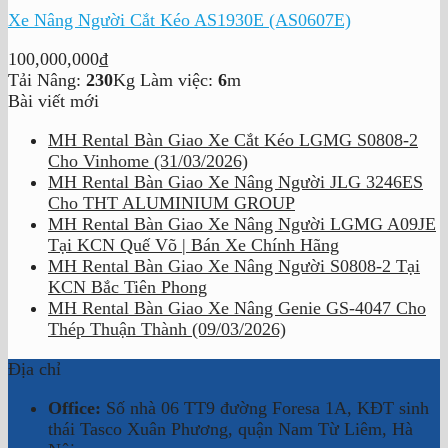
Xe Nâng Người Cắt Kéo AS1930E (AS0607E)
100,000,000
₫
Tải Nâng:
230
Kg
Làm việc:
6
m
Bài viết mới
MH Rental Bàn Giao Xe Cắt Kéo LGMG S0808-2
Cho Vinhome (31/03/2026)
MH Rental Bàn Giao Xe Nâng Người JLG 3246ES
Cho THT ALUMINIUM GROUP
MH Rental Bàn Giao Xe Nâng Người LGMG A09JE
Tại KCN Quế Võ | Bán Xe Chính Hãng
MH Rental Bàn Giao Xe Nâng Người S0808-2 Tại
KCN Bắc Tiên Phong
MH Rental Bàn Giao Xe Nâng Genie GS-4047 Cho
Thép Thuận Thành (09/03/2026)
Địa chỉ
Office:
Số nhà 06 TT9 đường Foresa 1A, KĐT sinh
thái Tasco Xuân Phương, quận Nam Từ Liêm, Hà