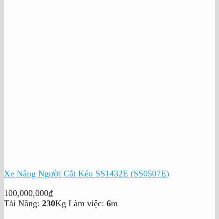
Xe Nâng Người Cắt Kéo SS1432E (SS0507E)
100,000,000
₫
Tải Nâng:
230
Kg
Làm việc:
6
m