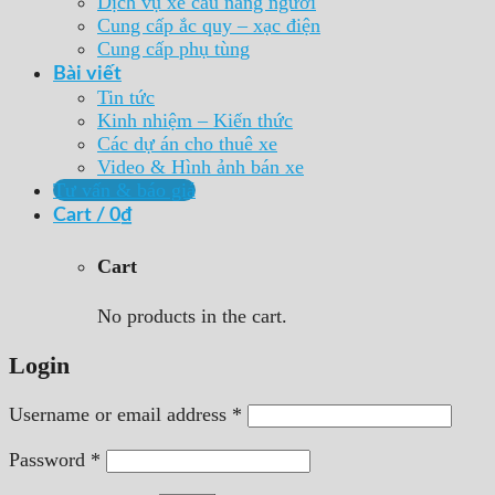
Dịch vụ xe cẩu nâng người
Cung cấp ắc quy – xạc điện
Cung cấp phụ tùng
Bài viết
Tin tức
Kinh nhiệm – Kiến thức
Các dự án cho thuê xe
Video & Hình ảnh bán xe
Tư vấn & báo giá
Cart /
0
₫
Cart
No products in the cart.
Login
Username or email address
*
Password
*