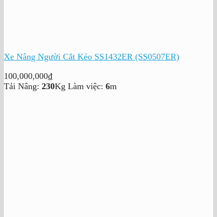
Xe Nâng Người Cắt Kéo SS1432ER (SS0507ER)
100,000,000
₫
Tải Nâng:
230
Kg
Làm việc:
6
m