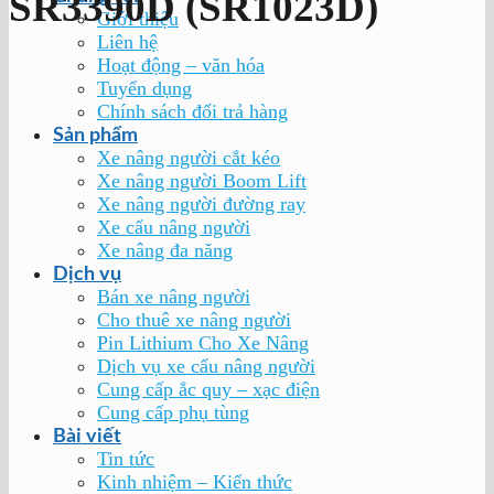
SR3390D (SR1023D)
Giới thiệu
Liên hệ
Hoạt động – văn hóa
Tuyển dụng
Chính sách đổi trả hàng
Sản phẩm
Xe nâng người cắt kéo
Xe nâng người Boom Lift
Xe nâng người đường ray
Xe cẩu nâng người
Xe nâng đa năng
Dịch vụ
Bán xe nâng người
Cho thuê xe nâng người
Pin Lithium Cho Xe Nâng
Dịch vụ xe cẩu nâng người
Cung cấp ắc quy – xạc điện
Cung cấp phụ tùng
Bài viết
Tin tức
Kinh nhiệm – Kiến thức