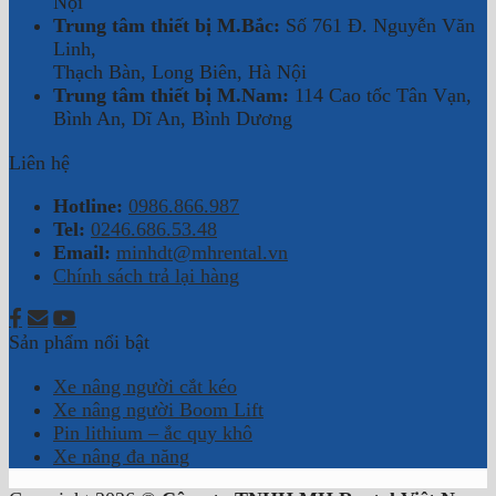
Nội
Trung tâm thiết bị M.Bắc:
Số 761 Đ. Nguyễn Văn
Linh,
Thạch Bàn, Long Biên, Hà Nội
Trung tâm thiết bị M.Nam:
114 Cao tốc Tân Vạn,
Bình An, Dĩ An, Bình Dương
Liên hệ
Hotline:
0986.866.987
Tel:
0246.686.53.48
Email:
minhdt@mhrental.vn
Chính sách trả lại hàng
Sản phẩm nổi bật
Xe nâng người cắt kéo
Xe nâng người Boom Lift
Pin lithium – ắc quy khô
Xe nâng đa năng