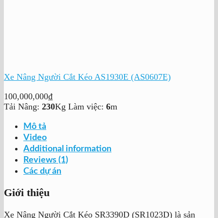
Xe Nâng Người Cắt Kéo AS1930E (AS0607E)
100,000,000
₫
Tải Nâng:
230
Kg
Làm việc:
6
m
Mô tả
Video
Additional information
Reviews (1)
Các dự án
Giới thiệu
Xe Nâng Người Cắt Kéo SR3390D (SR1023D) là sản