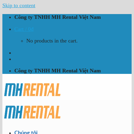
Skip to content
Công ty TNHH MH Rental Việt Nam
Cart /
0
₫
No products in the cart.
Công ty TNHH MH Rental Việt Nam
Chúng tôi