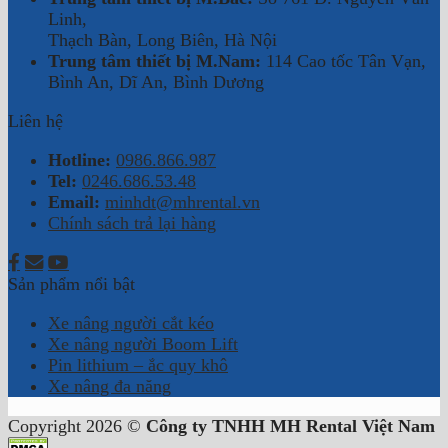
Linh,
Thạch Bàn, Long Biên, Hà Nội
Trung tâm thiết bị M.Nam:
114 Cao tốc Tân Vạn,
Bình An, Dĩ An, Bình Dương
Liên hệ
Hotline:
0986.866.987
Tel:
0246.686.53.48
Email:
minhdt@mhrental.vn
Chính sách trả lại hàng
Sản phẩm nổi bật
Xe nâng người cắt kéo
Xe nâng người Boom Lift
Pin lithium – ắc quy khô
Xe nâng đa năng
Copyright 2026 ©
Công ty TNHH MH Rental Việt Nam