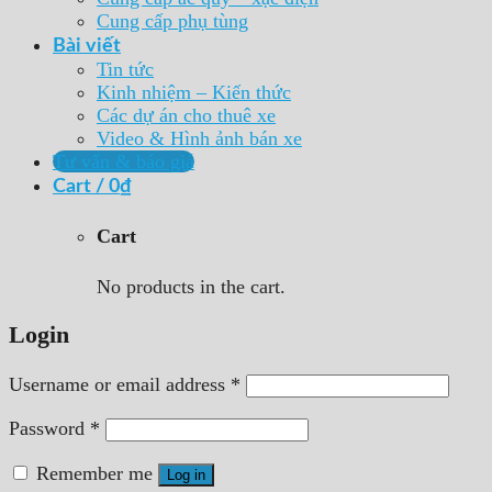
Cung cấp phụ tùng
Bài viết
Tin tức
Kinh nhiệm – Kiến thức
Các dự án cho thuê xe
Video & Hình ảnh bán xe
Tư vấn & báo giá
Cart /
0
₫
Cart
No products in the cart.
Login
Username or email address
*
Password
*
Remember me
Log in