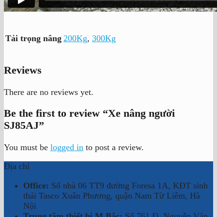
Tải trọng nâng
200Kg
,
300Kg
Reviews
There are no reviews yet.
Be the first to review “Xe nâng người
SJ85AJ”
You must be
logged in
to post a review.
Địa chỉ
Office:
Số nhà 06 TT9 đường Foresa 1A, KĐT sinh
thái Tasco Xuân Phương, quận Nam Từ Liêm, Hà
Nội
Trung tâm thiết bị M.Bắc:
Số 761 Đ. Nguyễn Văn