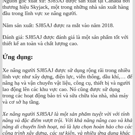
Nguồn gốc xuất xứ: SJ85AJ được sản xuất tại Canada bởi
thương hiệu Skyjack, một trong những nhà sản xuất hàng
đầu trong lĩnh vực xe nâng người.
Năm sản xuất: SJ85AJ được ra mắt vào năm 2018.
Đánh giá: SJ85AJ được đánh giá là một sản phẩm tốt với
thiết kế an toàn và chất lượng cao.
Ứng dụng:
Xe nâng người SJ85AJ được sử dụng rộng rãi trong nhiều
lĩnh vực như xây dựng, điện lực, viễn thông, dầu khí,… để
nâng hạ và vận chuyển vật liệu, công cụ, thiết bị và người
lao động lên các khu vực cao. Nó cũng được sử dụng
trong các hoạt động bảo trì và sửa chữa tòa nhà, nhà máy
và cơ sở hạ tầng.
Xe nâng người SJ85AJ là một sản phẩm tuyệt vời với tính
năng và đặc điểm vượt trội. Với khả năng nâng cao và khả
năng di chuyển linh hoạt, nó là lựa chọn hoàn hảo cho các
công trình xây dựng, các sự kiện, và nhiều ứng dụng khác