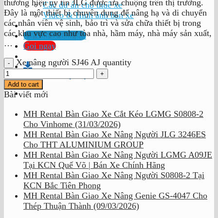
thương hiệu uy tín JLG được ưa chuộng trên thị trường.
Các dự án cho thuê xe
Đây là một thiết bị chuyên dụng để nâng hạ và di chuyển
Video & Hình ảnh bán xe
các nhân viên vệ sinh, bảo trì và sửa chữa thiết bị trong
các khu vực cao như tòa nhà, hầm máy, nhà máy sản xuất,
Tư vấn & báo giá
…
Gọi ngay
Xe nâng người SJ46 AJ quantity
Profile Company
Add to cart
Bài viết mới
MH Rental Bàn Giao Xe Cắt Kéo LGMG S0808-2
Cho Vinhome (31/03/2026)
MH Rental Bàn Giao Xe Nâng Người JLG 3246ES
Cho THT ALUMINIUM GROUP
MH Rental Bàn Giao Xe Nâng Người LGMG A09JE
Tại KCN Quế Võ | Bán Xe Chính Hãng
MH Rental Bàn Giao Xe Nâng Người S0808-2 Tại
KCN Bắc Tiên Phong
MH Rental Bàn Giao Xe Nâng Genie GS-4047 Cho
Thép Thuận Thành (09/03/2026)