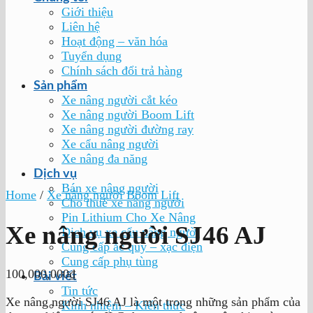
Giới thiệu
Liên hệ
Hoạt động – văn hóa
Tuyển dụng
Chính sách đổi trả hàng
Sản phẩm
Xe nâng người cắt kéo
Xe nâng người Boom Lift
Xe nâng người đường ray
Xe cẩu nâng người
Xe nâng đa năng
Dịch vụ
Bán xe nâng người
Home
/
Xe nâng người Boom Lift
Cho thuê xe nâng người
Pin Lithium Cho Xe Nâng
Xe nâng người SJ46 AJ
Dịch vụ xe cẩu nâng người
Cung cấp ắc quy – xạc điện
Cung cấp phụ tùng
100,000,000
₫
Bài viết
Tin tức
Xe nâng người SJ46 AJ là một trong những sản phẩm của
Kinh nhiệm – Kiến thức