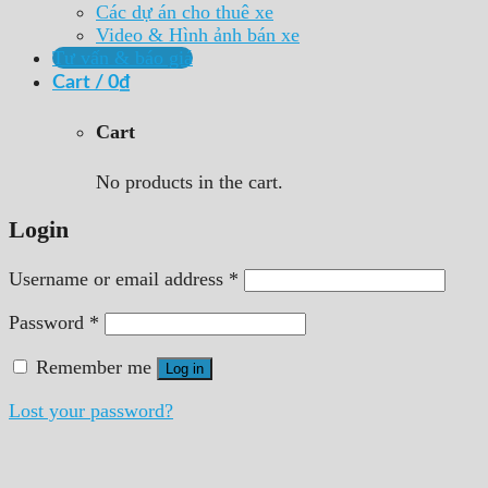
Các dự án cho thuê xe
Video & Hình ảnh bán xe
Tư vấn & báo giá
Cart /
0
₫
Cart
No products in the cart.
Login
Username or email address
*
Password
*
Remember me
Log in
Lost your password?