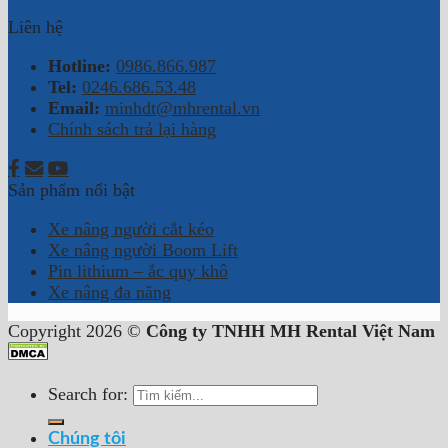
Liên hệ
Hotline:
0986.866.987
Tel:
0246.686.53.48
Email:
minhdt@mhrental.vn
Chính sách trả lại hàng
Sản phẩm nổi bật
Xe nâng người cắt kéo
Xe nâng người Boom Lift
Pin lithium – ắc quy khô
Xe nâng đa năng
Copyright 2026 ©
Công ty TNHH MH Rental Việt Nam
Search for:
Chúng tôi