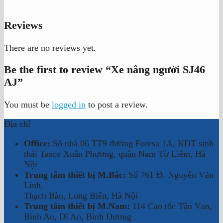
Reviews
There are no reviews yet.
Be the first to review “Xe nâng người SJ46
AJ”
You must be
logged in
to post a review.
Địa chỉ
Office:
Số nhà 06 TT9 đường Foresa 1A, KĐT sinh
thái Tasco Xuân Phương, quận Nam Từ Liêm, Hà
Nội
Trung tâm thiết bị M.Bắc:
Số 761 Đ. Nguyễn Văn
Linh,
Thạch Bàn, Long Biên, Hà Nội
Trung tâm thiết bị M.Nam:
114 Cao tốc Tân Vạn,
Bình An, Dĩ An, Bình Dương