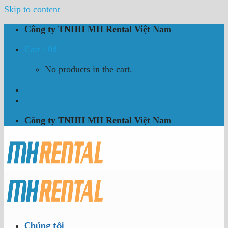
Skip to content
Công ty TNHH MH Rental Việt Nam
Cart /
0
₫
No products in the cart.
Công ty TNHH MH Rental Việt Nam
Chúng tôi