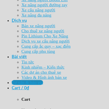
Xe nâng người đường ray
Xe cẩu nâng người
Xe nâng đa năng
Dịch vụ
Bán xe nâng người
Cho thuê xe nâng người
Pin Lithium Cho Xe Nâng
Dịch vụ xe cẩu nâng người
Cung cấp ắc quy – xạc điện
Cung cấp phụ tùng
Bài viết
Tin tức
Kinh nhiệm – Kiến thức
Các dự án cho thuê xe
Video & Hình ảnh bán xe
Tư vấn & báo giá
Cart /
0
₫
Cart