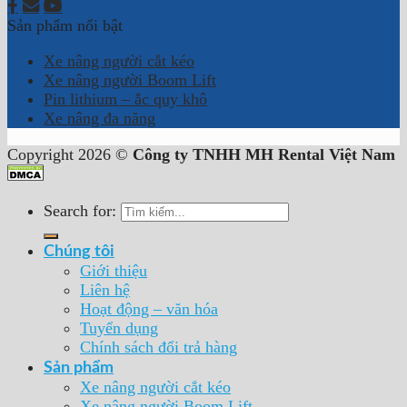
Sản phẩm nổi bật
Xe nâng người cắt kéo
Xe nâng người Boom Lift
Pin lithium – ắc quy khô
Xe nâng đa năng
Copyright 2026 ©
Công ty TNHH MH Rental Việt Nam
Search for:
Chúng tôi
Giới thiệu
Liên hệ
Hoạt động – văn hóa
Tuyển dụng
Chính sách đổi trả hàng
Sản phẩm
Xe nâng người cắt kéo
Xe nâng người Boom Lift