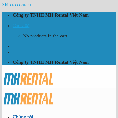
Skip to content
Công ty TNHH MH Rental Việt Nam
Cart /
0
₫
No products in the cart.
Công ty TNHH MH Rental Việt Nam
Chúng tôi