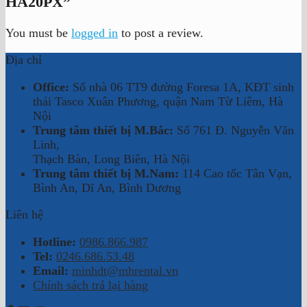
HA20PX”
You must be
logged in
to post a review.
Địa chỉ
Office:
Số nhà 06 TT9 đường Foresa 1A, KĐT sinh
thái Tasco Xuân Phương, quận Nam Từ Liêm, Hà
Nội
Trung tâm thiết bị M.Bắc:
Số 761 Đ. Nguyễn Văn
Linh,
Thạch Bàn, Long Biên, Hà Nội
Trung tâm thiết bị M.Nam:
114 Cao tốc Tân Vạn,
Bình An, Dĩ An, Bình Dương
Liên hệ
Hotline:
0986.866.987
Tel:
0246.686.53.48
Email:
minhdt@mhrental.vn
Chính sách trả lại hàng