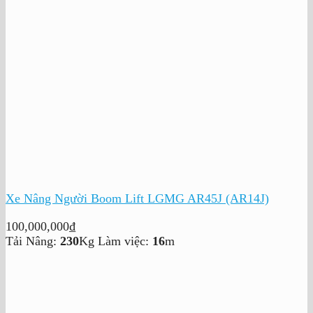
Xe Nâng Người Boom Lift LGMG AR45J (AR14J)
100,000,000
₫
Tải Nâng:
230
Kg
Làm việc:
16
m