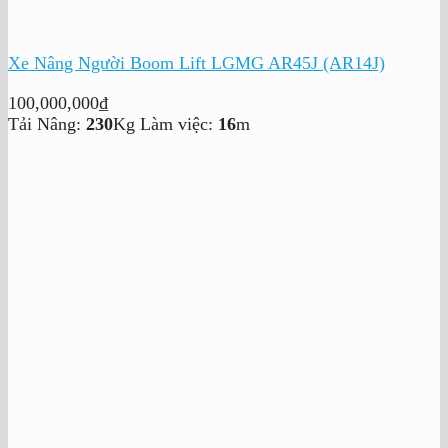
Xe Nâng Người Boom Lift LGMG AR45J (AR14J)
100,000,000
₫
Tải Nâng:
230
Kg
Làm việc:
16
m