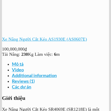
Xe Nâng Người Cắt Kéo AS1930E (AS0607E)
100,000,000
₫
Tải Nâng:
230
Kg
Làm việc:
6
m
Mô tả
Video
Additional information
Reviews (1)
Các dự án
Giới thiệu
Xe Nâng Người Cắt Kéo SR4069E (SR1218E) là một