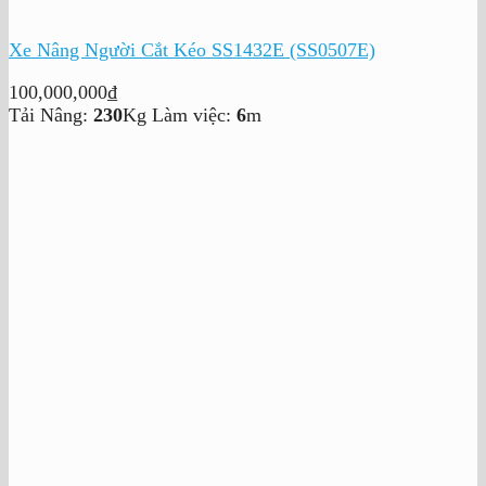
Xe Nâng Người Cắt Kéo SS1432E (SS0507E)
100,000,000
₫
Tải Nâng:
230
Kg
Làm việc:
6
m