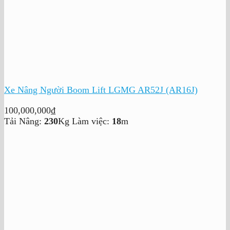
Xe Nâng Người Boom Lift LGMG AR52J (AR16J)
100,000,000
₫
Tải Nâng:
230
Kg
Làm việc:
18
m