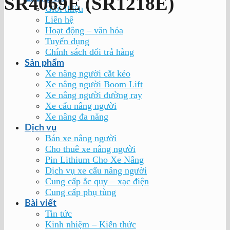
SR4069E (SR1218E)
Giới thiệu
Liên hệ
Hoạt động – văn hóa
Tuyển dụng
Chính sách đổi trả hàng
Sản phẩm
Xe nâng người cắt kéo
Xe nâng người Boom Lift
Xe nâng người đường ray
Xe cẩu nâng người
Xe nâng đa năng
Dịch vụ
Bán xe nâng người
Cho thuê xe nâng người
Pin Lithium Cho Xe Nâng
Dịch vụ xe cẩu nâng người
Cung cấp ắc quy – xạc điện
Cung cấp phụ tùng
Bài viết
Tin tức
Kinh nhiệm – Kiến thức