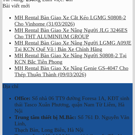
Bài viết mới
MH Rental Bàn Giao Xe Cắt Kéo LGMG S0808-2
Cho Vinhome (31/03/2026)
MH Rental Bàn Giao Xe Nâng Người JLG 3246ES
Cho THT ALUMINIUM GROUP
MH Rental Bàn Giao Xe Nâng Người LGMG A09JE
Tại KCN Quế Võ | Bán Xe Chính Hãng
MH Rental Bàn Giao Xe Nâng Người S0808-2 Tại
KCN Bắc Tiên Phong
MH Rental Bàn Giao Xe Nâng Genie GS-4047 Cho
Thép Thuận Thành (09/03/2026)
Địa chỉ
Office:
Số nhà 06 TT9 đường Foresa 1A, KĐT sinh
thái Tasco Xuân Phương, quận Nam Từ Liêm, Hà
Nội
Trung tâm thiết bị M.Bắc:
Số 761 Đ. Nguyễn Văn
Linh,
Thạch Bàn, Long Biên, Hà Nội