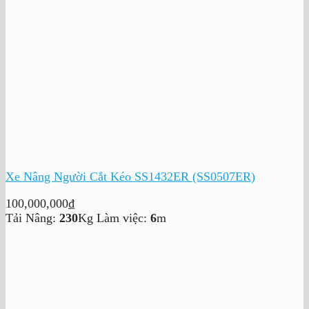
Xe Nâng Người Cắt Kéo SS1432ER (SS0507ER)
100,000,000
₫
Tải Nâng:
230
Kg
Làm việc:
6
m