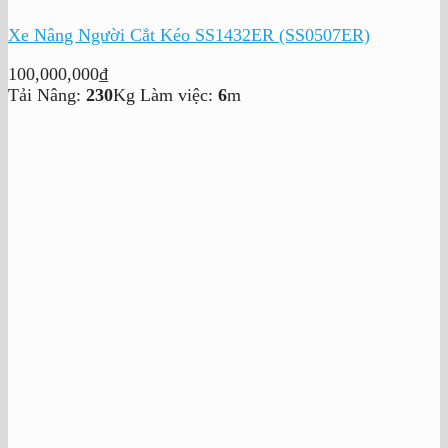
Xe Nâng Người Cắt Kéo SS1432ER (SS0507ER)
100,000,000
₫
Tải Nâng:
230
Kg
Làm việc:
6
m