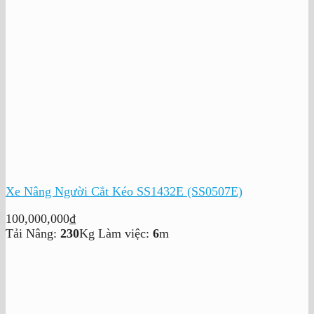
Xe Nâng Người Cắt Kéo SS1432E (SS0507E)
100,000,000
₫
Tải Nâng:
230
Kg
Làm việc:
6
m