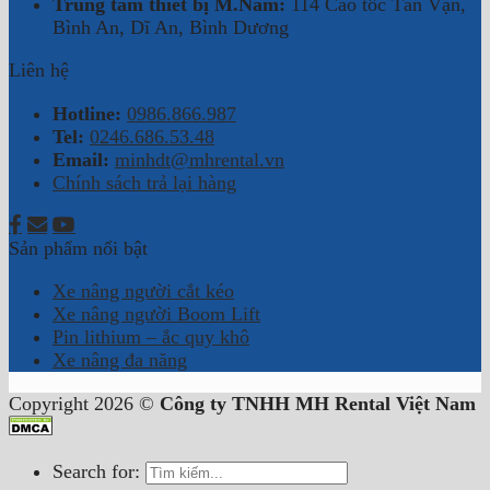
Trung tâm thiết bị M.Nam:
114 Cao tốc Tân Vạn,
Bình An, Dĩ An, Bình Dương
Liên hệ
Hotline:
0986.866.987
Tel:
0246.686.53.48
Email:
minhdt@mhrental.vn
Chính sách trả lại hàng
Sản phẩm nổi bật
Xe nâng người cắt kéo
Xe nâng người Boom Lift
Pin lithium – ắc quy khô
Xe nâng đa năng
Copyright 2026 ©
Công ty TNHH MH Rental Việt Nam
Search for: