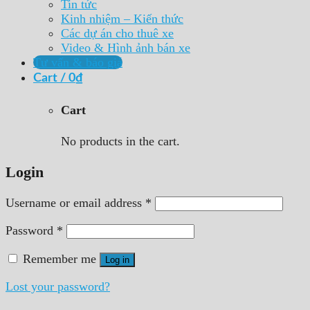
Tin tức
Kinh nhiệm – Kiến thức
Các dự án cho thuê xe
Video & Hình ảnh bán xe
Tư vấn & báo giá
Cart /
0
₫
Cart
No products in the cart.
Login
Username or email address
*
Password
*
Remember me
Log in
Lost your password?