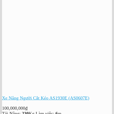
Xe Nâng Người Cắt Kéo AS1930E (AS0607E)
100,000,000
₫
Tải Nâng:
230
Kg
Làm việc:
6
m