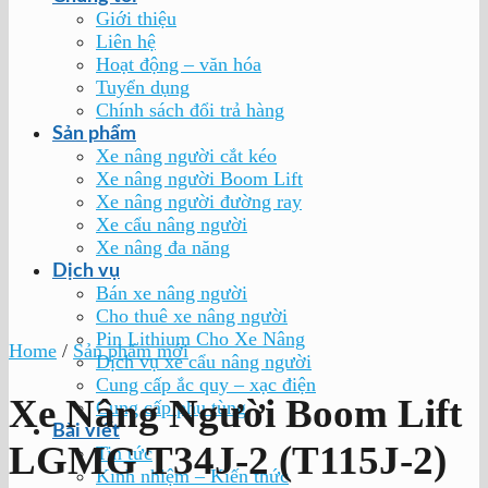
Giới thiệu
Liên hệ
Hoạt động – văn hóa
Tuyển dụng
Chính sách đổi trả hàng
Sản phẩm
Xe nâng người cắt kéo
Xe nâng người Boom Lift
Xe nâng người đường ray
Xe cẩu nâng người
Xe nâng đa năng
Dịch vụ
Bán xe nâng người
Cho thuê xe nâng người
Pin Lithium Cho Xe Nâng
Home
/
Sản phẩm mới
Dịch vụ xe cẩu nâng người
Cung cấp ắc quy – xạc điện
Xe Nâng Người Boom Lift
Cung cấp phụ tùng
Bài viết
LGMG T34J-2 (T115J-2)
Tin tức
Kinh nhiệm – Kiến thức