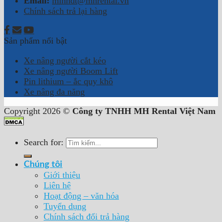
Email:
minhdt@mhrental.vn
Chính sách trả lại hàng
Sản phẩm nổi bật
Xe nâng người cắt kéo
Xe nâng người Boom Lift
Pin lithium – ắc quy khô
Xe nâng đa năng
Copyright 2026 ©
Công ty TNHH MH Rental Việt Nam
Search for:
Chúng tôi
Giới thiệu
Liên hệ
Hoạt động – văn hóa
Tuyển dụng
Chính sách đổi trả hàng