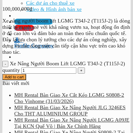
Các dự án cho thuê xe
100,000,000
₫
Video & Hình ảnh bán xe
Xe nâng người boom lift LGMG T34J-2 (T115J-2) là dòng
Tư vấn & báo giá
thiết bị mạnh mẽ với khả năng vươn xa, hoạt động ổn định
Gọi ngay
ở độ cao lớn và đảm bảo an toàn theo tiêu chuẩn quốc tế.
Đây là lựa chọn lý tưởng cho các dự án công nghiệp, xây
dựng và các công việc cần tiếp cận khu vực trên cao khó
Profile Company
thao tác.
Xe Nâng Người Boom Lift LGMG T34J-2 (T115J-2)
quantity
Add to cart
Bài viết mới
MH Rental Bàn Giao Xe Cắt Kéo LGMG S0808-2
Cho Vinhome (31/03/2026)
MH Rental Bàn Giao Xe Nâng Người JLG 3246ES
Cho THT ALUMINIUM GROUP
MH Rental Bàn Giao Xe Nâng Người LGMG A09JE
Tại KCN Quế Võ | Bán Xe Chính Hãng
MH Rental Bàn Giao Xe Nâng Người S0808-2 Tại