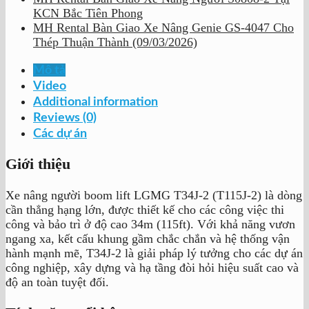
KCN Bắc Tiên Phong
MH Rental Bàn Giao Xe Nâng Genie GS-4047 Cho
Thép Thuận Thành (09/03/2026)
Mô tả
Video
Additional information
Reviews (0)
Các dự án
Giới thiệu
Xe nâng người boom lift LGMG T34J-2 (T115J-2) là dòng
cần thẳng hạng lớn, được thiết kế cho các công việc thi
công và bảo trì ở độ cao 34m (115ft). Với khả năng vươn
ngang xa, kết cấu khung gầm chắc chắn và hệ thống vận
hành mạnh mẽ, T34J-2 là giải pháp lý tưởng cho các dự án
công nghiệp, xây dựng và hạ tầng đòi hỏi hiệu suất cao và
độ an toàn tuyệt đối.