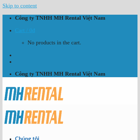
Skip to content
Công ty TNHH MH Rental Việt Nam
Cart /
0
₫
No products in the cart.
Công ty TNHH MH Rental Việt Nam
Chúng tôi