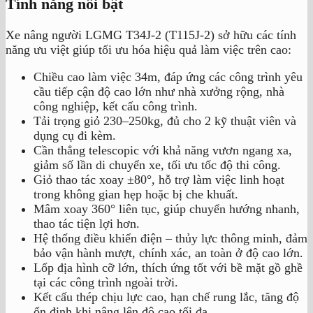
Tính năng nổi bật
Xe nâng người LGMG T34J-2 (T115J-2) sở hữu các tính
năng ưu việt giúp tối ưu hóa hiệu quả làm việc trên cao:
Chiều cao làm việc 34m, đáp ứng các công trình yêu
cầu tiếp cận độ cao lớn như nhà xưởng rộng, nhà
công nghiệp, kết cấu công trình.
Tải trọng giỏ 230–250kg, đủ cho 2 kỹ thuật viên và
dụng cụ đi kèm.
Cần thẳng telescopic với khả năng vươn ngang xa,
giảm số lần di chuyển xe, tối ưu tốc độ thi công.
Giỏ thao tác xoay ±80°, hỗ trợ làm việc linh hoạt
trong không gian hẹp hoặc bị che khuất.
Mâm xoay 360° liên tục, giúp chuyển hướng nhanh,
thao tác tiện lợi hơn.
Hệ thống điều khiển điện – thủy lực thông minh, đảm
bảo vận hành mượt, chính xác, an toàn ở độ cao lớn.
Lốp địa hình cỡ lớn, thích ứng tốt với bề mặt gồ ghề
tại các công trình ngoài trời.
Kết cấu thép chịu lực cao, hạn chế rung lắc, tăng độ
ổn định khi nâng lên độ cao tối đa.