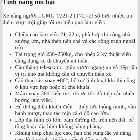
Tính năng nổi bật
Xe nâng người LGMG T22J-2 (T72J-2) sở hữu nhiều ưu
điểm vượt trội giúp tối ưu hiệu quả làm việc:
Chiều cao làm việc 21–22m, phù hợp thi công nhà
xưởng lớn, nhà thép tiền chế và các công trình ngoài
trời.
Tải trọng giỏ 230–250kg, cho phép 2 kỹ thuật viên
cùng dụng cụ di chuyển an toàn.
Cần thẳng telescopic, giúp vươn ngang xa và tiếp cận
vị trí khó mà không cần di chuyển thân xe.
Giỏ thao tác xoay ±80°, hỗ trợ linh hoạt khi thi công
ở khu vực hẹp hoặc bị che khuất.
Mâm xoay 360° liên tục, tối ưu tốc độ tiếp cận nhiều
hướng làm việc.
Hệ thống điều khiển điện – thủy lực thông minh, vận
hành mượt, thao tác mịn cả ở độ cao lớn.
Lốp địa hình cỡ lớn, bám đường tốt trên nền đất, bê
tông hoặc địa hình không bằng phẳng.
Khung thép chịu lực cao, hạn chế rung lắc và nâng
cao độ ổn định khi làm việc ở độ cao lớn.