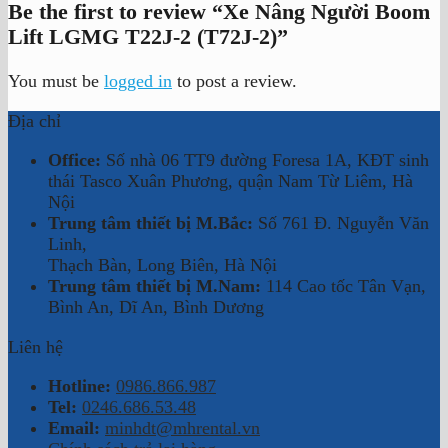
Be the first to review “Xe Nâng Người Boom
Lift LGMG T22J-2 (T72J-2)”
You must be
logged in
to post a review.
Địa chỉ
Office:
Số nhà 06 TT9 đường Foresa 1A, KĐT sinh
thái Tasco Xuân Phương, quận Nam Từ Liêm, Hà
Nội
Trung tâm thiết bị M.Bắc:
Số 761 Đ. Nguyễn Văn
Linh,
Thạch Bàn, Long Biên, Hà Nội
Trung tâm thiết bị M.Nam:
114 Cao tốc Tân Vạn,
Bình An, Dĩ An, Bình Dương
Liên hệ
Hotline:
0986.866.987
Tel:
0246.686.53.48
Email:
minhdt@mhrental.vn