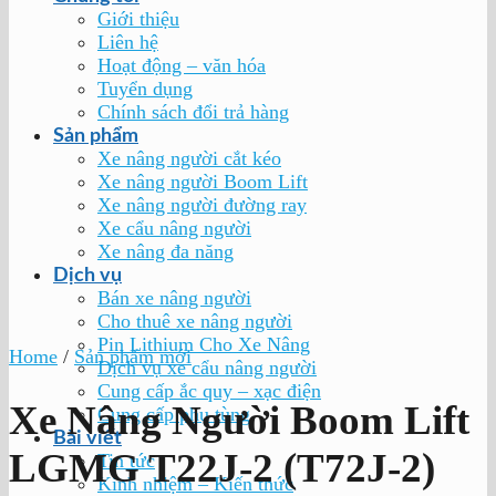
Giới thiệu
Liên hệ
Hoạt động – văn hóa
Tuyển dụng
Chính sách đổi trả hàng
Sản phẩm
Xe nâng người cắt kéo
Xe nâng người Boom Lift
Xe nâng người đường ray
Xe cẩu nâng người
Xe nâng đa năng
Dịch vụ
Bán xe nâng người
Cho thuê xe nâng người
Pin Lithium Cho Xe Nâng
Home
/
Sản phẩm mới
Dịch vụ xe cẩu nâng người
Cung cấp ắc quy – xạc điện
Xe Nâng Người Boom Lift
Cung cấp phụ tùng
Bài viết
LGMG T22J-2 (T72J-2)
Tin tức
Kinh nhiệm – Kiến thức