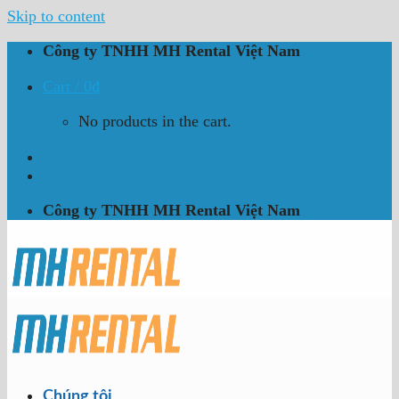
Skip to content
Công ty TNHH MH Rental Việt Nam
Cart /
0
₫
No products in the cart.
Công ty TNHH MH Rental Việt Nam
Chúng tôi