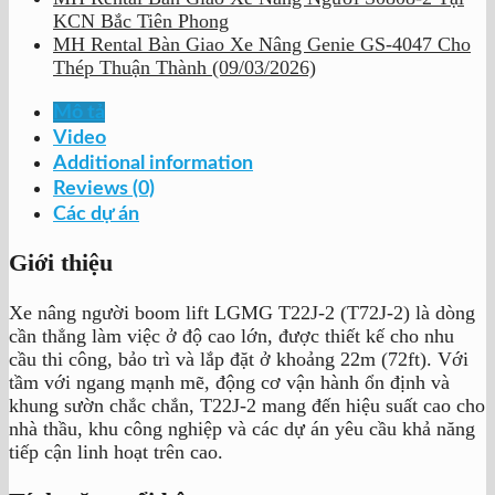
KCN Bắc Tiên Phong
MH Rental Bàn Giao Xe Nâng Genie GS-4047 Cho
Thép Thuận Thành (09/03/2026)
Mô tả
Video
Additional information
Reviews (0)
Các dự án
Giới thiệu
Xe nâng người boom lift LGMG T22J-2 (T72J-2) là dòng
cần thẳng làm việc ở độ cao lớn, được thiết kế cho nhu
cầu thi công, bảo trì và lắp đặt ở khoảng 22m (72ft). Với
tầm với ngang mạnh mẽ, động cơ vận hành ổn định và
khung sườn chắc chắn, T22J-2 mang đến hiệu suất cao cho
nhà thầu, khu công nghiệp và các dự án yêu cầu khả năng
tiếp cận linh hoạt trên cao.