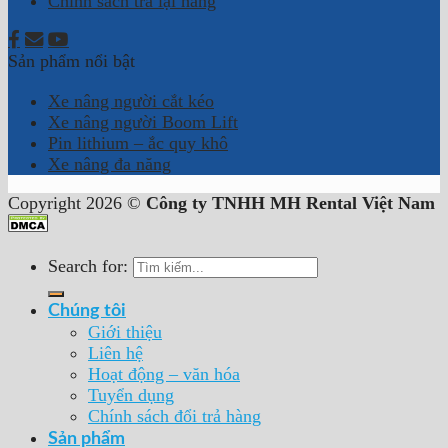
Chính sách trả lại hàng
Sản phẩm nổi bật
Xe nâng người cắt kéo
Xe nâng người Boom Lift
Pin lithium – ắc quy khô
Xe nâng đa năng
Copyright 2026 ©
Công ty TNHH MH Rental Việt Nam
Search for:
Chúng tôi
Giới thiệu
Liên hệ
Hoạt động – văn hóa
Tuyển dụng
Chính sách đổi trả hàng
Sản phẩm