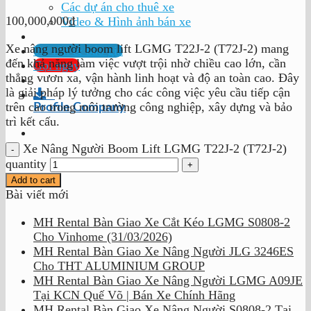
Các dự án cho thuê xe
100,000,000
₫
Video & Hình ảnh bán xe
Xe nâng người boom lift LGMG T22J-2 (T72J-2) mang
Tư vấn & báo giá
đến khả năng làm việc vượt trội nhờ chiều cao lớn, cần
Gọi ngay
thẳng vươn xa, vận hành linh hoạt và độ an toàn cao. Đây
là giải pháp lý tưởng cho các công việc yêu cầu tiếp cận
trên cao trong môi trường công nghiệp, xây dựng và bảo
Profile Company
trì kết cấu.
Xe Nâng Người Boom Lift LGMG T22J-2 (T72J-2)
quantity
Add to cart
Bài viết mới
MH Rental Bàn Giao Xe Cắt Kéo LGMG S0808-2
Cho Vinhome (31/03/2026)
MH Rental Bàn Giao Xe Nâng Người JLG 3246ES
Cho THT ALUMINIUM GROUP
MH Rental Bàn Giao Xe Nâng Người LGMG A09JE
Tại KCN Quế Võ | Bán Xe Chính Hãng
MH Rental Bàn Giao Xe Nâng Người S0808-2 Tại