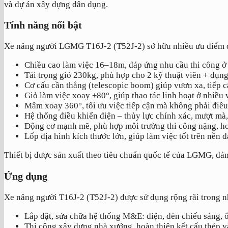
và dự án xây dựng dân dụng.
Tính năng nổi bật
Xe nâng người LGMG T16J-2 (T52J-2) sở hữu nhiều ưu điểm để
Chiều cao làm việc 16–18m, đáp ứng nhu cầu thi công ở t
Tải trọng giỏ 230kg, phù hợp cho 2 kỹ thuật viên + dụng
Cơ cấu cần thẳng (telescopic boom) giúp vươn xa, tiếp
Giỏ làm việc xoay ±80°, giúp thao tác linh hoạt ở nhiều vị
Mâm xoay 360°, tối ưu việc tiếp cận mà không phải điều
Hệ thống điều khiển điện – thủy lực chính xác, mượt mà
Động cơ mạnh mẽ, phù hợp môi trường thi công nặng, ho
Lốp địa hình kích thước lớn, giúp làm việc tốt trên nền
Thiết bị được sản xuất theo tiêu chuẩn quốc tế của LGMG, đảm 
Ứng dụng
Xe nâng người T16J-2 (T52J-2) được sử dụng rộng rãi trong n
Lắp đặt, sửa chữa hệ thống M&E: điện, đèn chiếu sáng,
Thi công xây dựng nhà xưởng, hoàn thiện kết cấu thép v