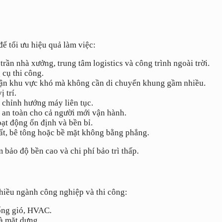
 tối ưu hiệu quả làm việc:
rần nhà xưởng, trung tâm logistics và công trình ngoài trời.
 cụ thi công.
 cận khu vực khó mà không cần di chuyển khung gầm nhiều.
 trí.
 chỉnh hướng máy liên tục.
, an toàn cho cả người mới vận hành.
ạt động ổn định và bền bỉ.
 đất, bê tông hoặc bề mặt không bằng phẳng.
bảo độ bền cao và chi phí bảo trì thấp.
hiều ngành công nghiệp và thi công:
 ống gió, HVAC.
à mặt dựng.