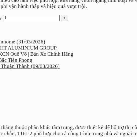
iều cao làm việc phù hợp, khả năng vươn ngang linh hoạt và vậ
 phí vận hành thấp và hiệu quả vượt trội.
y
inhome (31/03/2026)
ho THT ALUMINIUM GROUP
KCN Quế Võ | Bán Xe Chính Hãng
Bắc Tiên Phong
 Thuận Thành (09/03/2026)
ẳng thuộc phân khúc tầm trung, được thiết kế để hỗ trợ thi côn
c chắn, T16J-2 phù hợp cho cả công trình trong nhà và ngoài tr