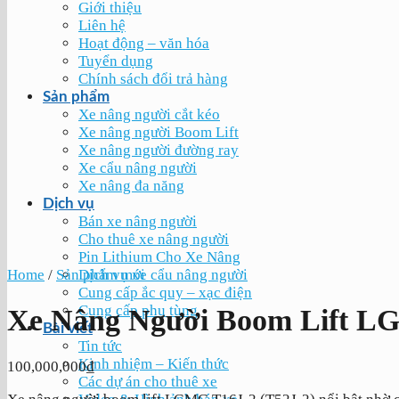
Giới thiệu
Liên hệ
Hoạt động – văn hóa
Tuyển dụng
Chính sách đổi trả hàng
Sản phẩm
Xe nâng người cắt kéo
Xe nâng người Boom Lift
Xe nâng người đường ray
Xe cẩu nâng người
Xe nâng đa năng
Dịch vụ
Bán xe nâng người
Cho thuê xe nâng người
Pin Lithium Cho Xe Nâng
Home
/
Sản phẩm mới
Dịch vụ xe cẩu nâng người
Cung cấp ắc quy – xạc điện
Cung cấp phụ tùng
Xe Nâng Người Boom Lift LG
Bài viết
Tin tức
Kinh nhiệm – Kiến thức
100,000,000
₫
Các dự án cho thuê xe