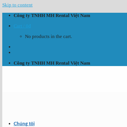
Skip to content
Công ty TNHH MH Rental Việt Nam
Cart /
0
₫
No products in the cart.
Công ty TNHH MH Rental Việt Nam
Chúng tôi