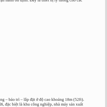
n hành ổn định. Đây là thiết bị lý tưởng cho các
g – bảo trì – lắp đặt ở độ cao khoảng 18m (52ft).
ời, đặc biệt là khu công nghiệp, nhà máy sản xuất