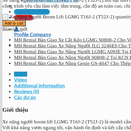
Video & Hình ảnh bán xe
Xe nâng người boom lift LGMG T16J-2 (T52J-2) nổi bật nhờ ch
công trình yêu cầu làm việc tầm trung, cần độ an toàn cao, chi
Tư vấn & báo giá
Xe Nâng Người Boom Lift LGMG T16J-2 (T52J-2) quantit
Gọi ngay
Add to cart
Bài viết mới
Profile Company
MH Rental Bàn Giao Xe Cắt Kéo LGMG S0808-2 Cho V
MH Rental Bàn Giao Xe Nâng Người JLG 3246ES C
MH Rental Bàn Giao Xe Nâng Người LGMG A09JE Tại 
MH Rental Bàn Giao Xe Nâng Người S0808-2 Tại KCN 
MH Rental Bàn Giao Xe Nâng Genie GS-4047 Cho Thép
Mô tả
Video
Additional information
Reviews (0)
Các dự án
Giới thiệu
Xe nâng người boom lift LGMG T16J-2 (T52J-2) là model cần th
Với khả năng vươn ngang tốt, vận hành ổn định và kết cấu chắ