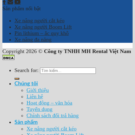
Sản phẩm nổi bật
Xe nâng người cắt kéo
Xe nâng người Boom Lift
Pin lithium – ắc quy khô
Xe nâng đa năng
Copyright 2026 ©
Công ty TNHH MH Rental Việt Nam
Search for:
Chúng tôi
Giới thiệu
Liên hệ
Hoạt động – văn hóa
Tuyển dụng
Chính sách đổi trả hàng
Sản phẩm
Xe nâng người cắt kéo
Xe nâng người Boom Lift