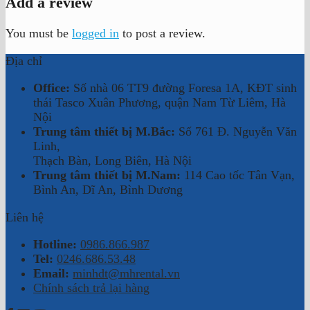
Add a review
You must be
logged in
to post a review.
Địa chỉ
Office:
Số nhà 06 TT9 đường Foresa 1A, KĐT sinh
thái Tasco Xuân Phương, quận Nam Từ Liêm, Hà
Nội
Trung tâm thiết bị M.Bắc:
Số 761 Đ. Nguyễn Văn
Linh,
Thạch Bàn, Long Biên, Hà Nội
Trung tâm thiết bị M.Nam:
114 Cao tốc Tân Vạn,
Bình An, Dĩ An, Bình Dương
Liên hệ
Hotline:
0986.866.987
Tel:
0246.686.53.48
Email:
minhdt@mhrental.vn
Chính sách trả lại hàng