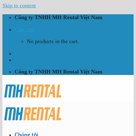
Skip to content
Công ty TNHH MH Rental Việt Nam
Cart /
0
₫
No products in the cart.
Công ty TNHH MH Rental Việt Nam
Chúng tôi