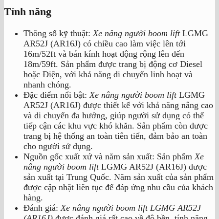
Tính năng
Thông số kỹ thuật:
Xe nâng người boom lift
LGMG
AR52J (AR16J) có chiều cao làm việc lên tới
16m/52ft và bán kính hoạt động rộng lên đến
18m/59ft. Sản phẩm được trang bị động cơ Diesel
hoặc Điện, với khả năng di chuyển linh hoạt và
nhanh chóng.
Đặc điểm nổi bật:
Xe nâng người boom lift
LGMG
AR52J (AR16J) được thiết kế với khả năng nâng cao
và di chuyển đa hướng, giúp người sử dụng có thể
tiếp cận các khu vực khó khăn. Sản phẩm còn được
trang bị hệ thống an toàn tiên tiến, đảm bảo an toàn
cho người sử dụng.
Nguồn gốc xuất xứ và năm sản xuất: Sản phẩm
Xe
nâng người boom lift
LGMG AR52J (AR16J) được
sản xuất tại Trung Quốc. Năm sản xuất của sản phẩm
được cập nhật liên tục để đáp ứng nhu cầu của khách
hàng.
Đánh giá:
Xe nâng người boom lift LGMG AR52J
(AR16J)
được đánh giá rất cao về độ bền, tính năng