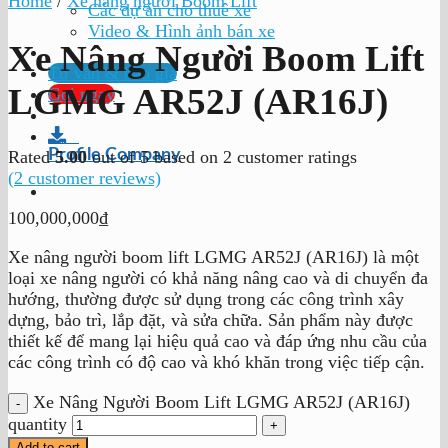
Home
/
Xe nâng người Boom Lift
Các dự án cho thuê xe
Video & Hình ảnh bán xe
Xe Nâng Người Boom Lift
Tư vấn & báo giá
LGMG AR52J (AR16J)
Gọi ngay
Profile Company
Rated
5.00
out of 5 based on
2
customer ratings
(
2
customer reviews)
100,000,000
₫
Xe nâng người boom lift LGMG AR52J (AR16J) là một
loại xe nâng người có khả năng nâng cao và di chuyển đa
hướng, thường được sử dụng trong các công trình xây
dựng, bảo trì, lắp đặt, và sửa chữa. Sản phẩm này được
thiết kế để mang lại hiệu quả cao và đáp ứng nhu cầu của
các công trình có độ cao và khó khăn trong việc tiếp cận.
Xe Nâng Người Boom Lift LGMG AR52J (AR16J)
quantity
Add to cart