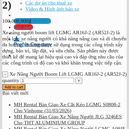
2)
Các dự án cho thuê xe
Video & Hình ảnh bán xe
Tư vấn & báo giá
100,000,000
₫
Gọi ngay
Xe nâng người boom lift LGMG AR16J-2 (AR52J-2) là
một loại xe nâng người có khả năng nâng cao và di chuyển
Profile Company
đa hướng, thường được sử dụng trong các công trình xây
dựng, bảo trì, lắp đặt, và sửa chữa. Sản phẩm này được
thiết kế để mang lại hiệu quả cao và đáp ứng nhu cầu của
các công trình có độ cao và khó khăn trong việc tiếp cận.
Xe Nâng Người Boom Lift LGMG AR16J-2 (AR52J-2)
quantity
Add to cart
Bài viết mới
MH Rental Bàn Giao Xe Cắt Kéo LGMG S0808-2
Cho Vinhome (31/03/2026)
MH Rental Bàn Giao Xe Nâng Người JLG 3246ES
Cho THT ALUMINIUM GROUP
MH Rental Bàn Giao Xe Nâng Người LGMG A09JE