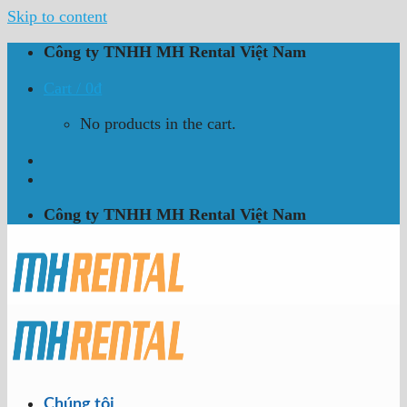
Skip to content
Công ty TNHH MH Rental Việt Nam
Cart /
0
₫
No products in the cart.
Công ty TNHH MH Rental Việt Nam
Chúng tôi