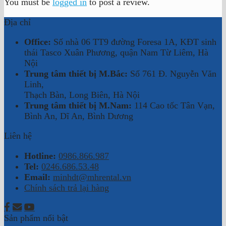
You must be
logged in
to post a review.
Địa chỉ
Office:
Số nhà 06 TT9 đường Foresa 1A, KĐT sinh
thái Tasco Xuân Phương, quận Nam Từ Liêm, Hà
Nội
Trung tâm thiết bị M.Bắc:
Số 761 Đ. Nguyễn Văn
Linh,
Thạch Bàn, Long Biên, Hà Nội
Trung tâm thiết bị M.Nam:
114 Cao tốc Tân Vạn,
Bình An, Dĩ An, Bình Dương
Liên hệ
Hotline:
0986.866.987
Tel:
0246.686.53.48
Email:
minhdt@mhrental.vn
Chính sách trả lại hàng
Sản phẩm nổi bật