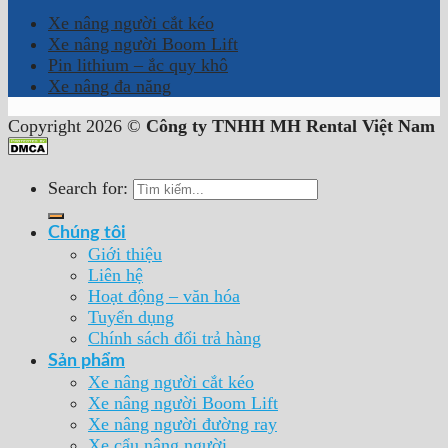
Xe nâng người cắt kéo
Xe nâng người Boom Lift
Pin lithium – ắc quy khô
Xe nâng đa năng
Copyright 2026 ©
Công ty TNHH MH Rental Việt Nam
Search for:
Chúng tôi
Giới thiệu
Liên hệ
Hoạt động – văn hóa
Tuyển dụng
Chính sách đổi trả hàng
Sản phẩm
Xe nâng người cắt kéo
Xe nâng người Boom Lift
Xe nâng người đường ray
Xe cẩu nâng người