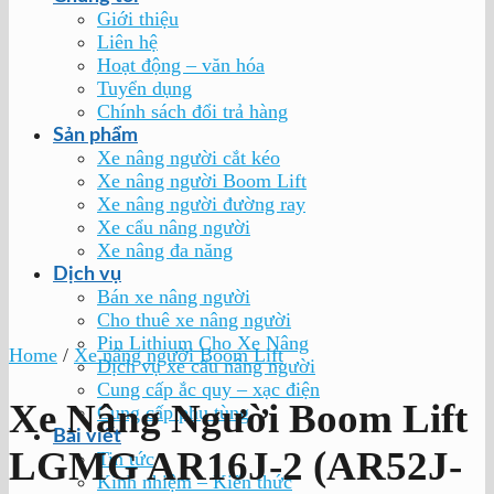
Giới thiệu
Liên hệ
Hoạt động – văn hóa
Tuyển dụng
Chính sách đổi trả hàng
Sản phẩm
Xe nâng người cắt kéo
Xe nâng người Boom Lift
Xe nâng người đường ray
Xe cẩu nâng người
Xe nâng đa năng
Dịch vụ
Bán xe nâng người
Cho thuê xe nâng người
Pin Lithium Cho Xe Nâng
Home
/
Xe nâng người Boom Lift
Dịch vụ xe cẩu nâng người
Cung cấp ắc quy – xạc điện
Xe Nâng Người Boom Lift
Cung cấp phụ tùng
Bài viết
LGMG AR16J-2 (AR52J-
Tin tức
Kinh nhiệm – Kiến thức