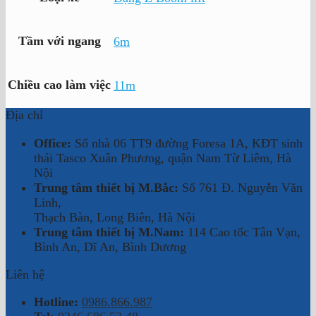
Tầm với ngang
6m
Chiều cao làm việc
11m
Địa chỉ
Office:
Số nhà 06 TT9 đường Foresa 1A, KĐT sinh
thái Tasco Xuân Phương, quận Nam Từ Liêm, Hà
Nội
Trung tâm thiết bị M.Bắc:
Số 761 Đ. Nguyễn Văn
Linh,
Thạch Bàn, Long Biên, Hà Nội
Trung tâm thiết bị M.Nam:
114 Cao tốc Tân Vạn,
Bình An, Dĩ An, Bình Dương
Liên hệ
Hotline:
0986.866.987