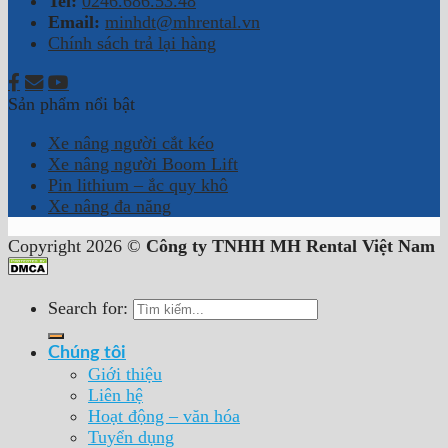
Tel:
0246.686.53.48
Email:
minhdt@mhrental.vn
Chính sách trả lại hàng
Sản phẩm nổi bật
Xe nâng người cắt kéo
Xe nâng người Boom Lift
Pin lithium – ắc quy khô
Xe nâng đa năng
Copyright 2026 ©
Công ty TNHH MH Rental Việt Nam
Search for:
Chúng tôi
Giới thiệu
Liên hệ
Hoạt động – văn hóa
Tuyển dụng