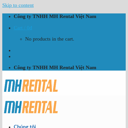
Skip to content
Công ty TNHH MH Rental Việt Nam
Cart /
0
₫
No products in the cart.
Công ty TNHH MH Rental Việt Nam
Chúng tôi