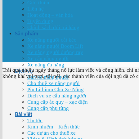
Giới thiệu
Liên hệ
Hoạt động – văn hóa
Tuyển dụng
Chính sách đổi trả hàng
Sản phẩm
Xe nâng người cắt kéo
Xe nâng người Boom Lift
Xe nâng người đường ray
Xe cẩu nâng người
Xe nâng đa năng
Trải qua nhiều ngày tháng nỗ lực làm việc và cống hiến, chi
Dịch vụ
không khí vui tươi, sôi nổi, các thành viên của đội ngũ đã có c
Bán xe nâng người
Cho thuê xe nâng người
Pin Lithium Cho Xe Nâng
Dịch vụ xe cẩu nâng người
Cung cấp ắc quy – xạc điện
Cung cấp phụ tùng
Bài viết
Tin tức
Kinh nhiệm – Kiến thức
Các dự án cho thuê xe