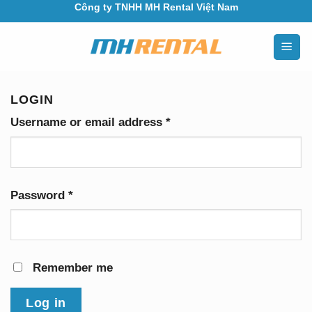
Công ty TNHH MH Rental Việt Nam
Skip
to
content
LOGIN
Username or email address
*
Password
*
Remember me
Log in