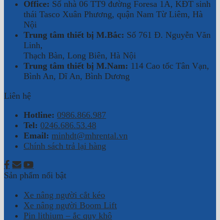
Office:
Số nhà 06 TT9 đường Foresa 1A, KĐT sinh
thái Tasco Xuân Phương, quận Nam Từ Liêm, Hà
Nội
Trung tâm thiết bị M.Bắc:
Số 761 Đ. Nguyễn Văn
Linh,
Thạch Bàn, Long Biên, Hà Nội
Trung tâm thiết bị M.Nam:
114 Cao tốc Tân Vạn,
Bình An, Dĩ An, Bình Dương
Liên hệ
Hotline:
0986.866.987
Tel:
0246.686.53.48
Email:
minhdt@mhrental.vn
Chính sách trả lại hàng
Sản phẩm nổi bật
Xe nâng người cắt kéo
Xe nâng người Boom Lift
Pin lithium – ắc quy khô