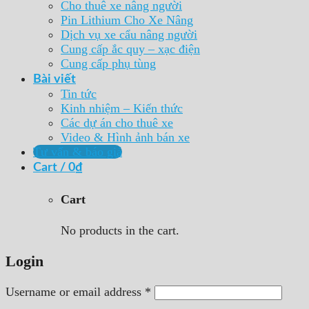
Cho thuê xe nâng người
Pin Lithium Cho Xe Nâng
Dịch vụ xe cẩu nâng người
Cung cấp ắc quy – xạc điện
Cung cấp phụ tùng
Bài viết
Tin tức
Kinh nhiệm – Kiến thức
Các dự án cho thuê xe
Video & Hình ảnh bán xe
Tư vấn & báo giá
Cart /
0
₫
Cart
No products in the cart.
Login
Username or email address
*