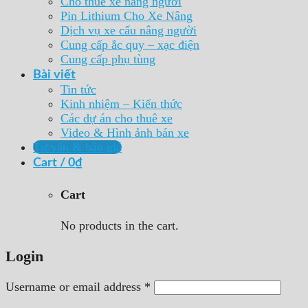
Cho thuê xe nâng người
Pin Lithium Cho Xe Nâng
Dịch vụ xe cẩu nâng người
Cung cấp ắc quy – xạc điện
Cung cấp phụ tùng
Bài viết
Tin tức
Kinh nhiệm – Kiến thức
Các dự án cho thuê xe
Video & Hình ảnh bán xe
Tư vấn & báo giá
Cart /
0
₫
Cart
No products in the cart.
Login
Username or email address
*