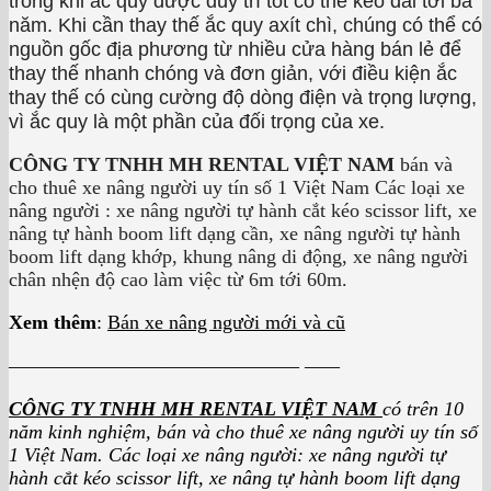
trong khi ắc quy được duy trì tốt có thể kéo dài tới ba
năm. Khi cần thay thế ắc quy axít chì, chúng có thể có
nguồn gốc địa phương từ nhiều cửa hàng bán lẻ để
thay thế nhanh chóng và đơn giản, với điều kiện ắc
thay thế có cùng cường độ dòng điện và trọng lượng,
vì ắc quy là một phần của đối trọng của xe.
CÔNG TY TNHH MH RENTAL VIỆT NAM
bán và
cho thuê xe nâng người uy tín số 1 Việt Nam Các loại xe
nâng người : xe nâng người tự hành cắt kéo scissor lift, xe
nâng tự hành boom lift dạng cần, xe nâng người tự hành
boom lift dạng khớp, khung nâng di động, xe nâng người
chân nhện độ cao làm việc từ 6m tới 60m.
Xem thêm
:
Bán xe nâng người mới và cũ
————————————————– ——
CÔNG TY TNHH MH RENTAL VIỆT NAM
có trên 10
năm kinh nghiệm, bán và cho thuê xe nâng người uy tín số
1 Việt Nam. Các loại xe nâng người: xe nâng người tự
hành cắt kéo scissor lift, xe nâng tự hành boom lift dạng