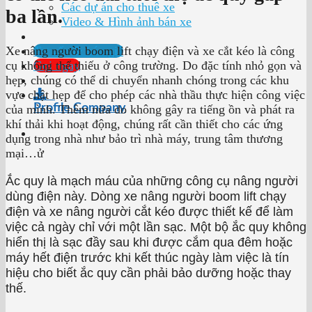
Các dự án cho thuê xe
ba lần.
Video & Hình ảnh bán xe
Tư vấn & báo giá
Xe nâng người boom lift chạy điện và xe cắt kéo là công
Gọi ngay
cụ không thể thiếu ở công trường. Do đặc tính nhỏ gọn và
hẹp, chúng có thể di chuyển nhanh chóng trong các khu
vực chật hẹp để cho phép các nhà thầu thực hiện công việc
Profile Company
của mình. Thêm nữa do không gây ra tiếng ồn và phát ra
khí thải khi hoạt động, chúng rất cần thiết cho các ứng
dụng trong nhà như bảo trì nhà máy, trung tâm thương
mại…ử
Ắc quy là mạch máu của những công cụ nâng người
dùng điện này. Dòng xe nâng người boom lift chạy
điện và xe nâng người cắt kéo được thiết kế để làm
việc cả ngày chỉ với một lần sạc. Một bộ ắc quy không
hiển thị là sạc đầy sau khi được cắm qua đêm hoặc
máy hết điện trước khi kết thúc ngày làm việc là tín
hiệu cho biết ắc quy cần phải bảo dưỡng hoặc thay
thế.