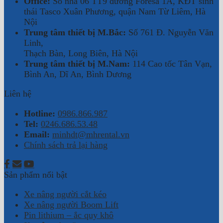
Office:
Số nhà 06 TT9 đường Foresa 1A, KĐT sinh
thái Tasco Xuân Phương, quận Nam Từ Liêm, Hà
Nội
Trung tâm thiết bị M.Bắc:
Số 761 Đ. Nguyễn Văn
Linh,
Thạch Bàn, Long Biên, Hà Nội
Trung tâm thiết bị M.Nam:
114 Cao tốc Tân Vạn,
Bình An, Dĩ An, Bình Dương
Liên hệ
Hotline:
0986.866.987
Tel:
0246.686.53.48
Email:
minhdt@mhrental.vn
Chính sách trả lại hàng
Sản phẩm nổi bật
Xe nâng người cắt kéo
Xe nâng người Boom Lift
Pin lithium – ắc quy khô