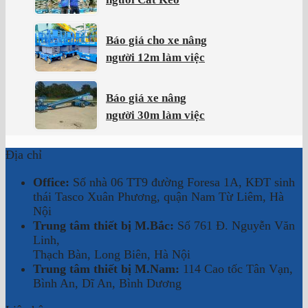
Báo giá cho xe nâng
người 12m làm việc
Báo giá xe nâng
người 30m làm việc
Địa chỉ
Office:
Số nhà 06 TT9 đường Foresa 1A, KĐT sinh
thái Tasco Xuân Phương, quận Nam Từ Liêm, Hà
Nội
Trung tâm thiết bị M.Bắc:
Số 761 Đ. Nguyễn Văn
Linh,
Thạch Bàn, Long Biên, Hà Nội
Trung tâm thiết bị M.Nam:
114 Cao tốc Tân Vạn,
Bình An, Dĩ An, Bình Dương