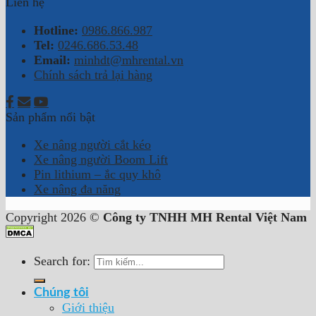
Liên hệ
Hotline:
0986.866.987
Tel:
0246.686.53.48
Email:
minhdt@mhrental.vn
Chính sách trả lại hàng
Sản phẩm nổi bật
Xe nâng người cắt kéo
Xe nâng người Boom Lift
Pin lithium – ắc quy khô
Xe nâng đa năng
Copyright 2026 ©
Công ty TNHH MH Rental Việt Nam
Search for:
Chúng tôi
Giới thiệu