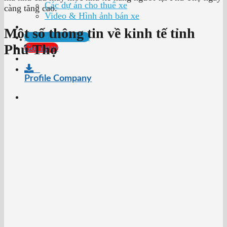
Các dự án cho thuê xe
càng tăng cao.
Video & Hình ảnh bán xe
Một số thông tin về kinh tế tỉnh
Tư vấn & báo giá
Phú Thọ
Gọi ngay
Profile Company