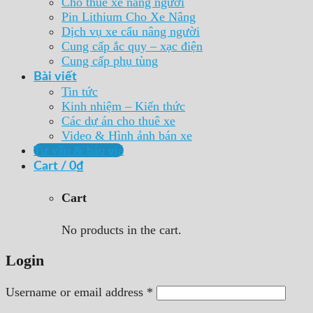
Cho thuê xe nâng người
Pin Lithium Cho Xe Nâng
Dịch vụ xe cẩu nâng người
Cung cấp ắc quy – xạc điện
Cung cấp phụ tùng
Bài viết
Tin tức
Kinh nhiệm – Kiến thức
Các dự án cho thuê xe
Video & Hình ảnh bán xe
Tư vấn & báo giá
Cart /
0
₫
Cart
No products in the cart.
Login
Username or email address
*