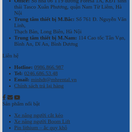
Office:
Số nhà 06 TT9 đường Foresa 1A, KĐT sinh
thái Tasco Xuân Phương, quận Nam Từ Liêm, Hà
Nội
Trung tâm thiết bị M.Bắc:
Số 761 Đ. Nguyễn Văn
Linh,
Thạch Bàn, Long Biên, Hà Nội
Trung tâm thiết bị M.Nam:
114 Cao tốc Tân Vạn,
Bình An, Dĩ An, Bình Dương
Liên hệ
Hotline:
0986.866.987
Tel:
0246.686.53.48
Email:
minhdt@mhrental.vn
Chính sách trả lại hàng
Sản phẩm nổi bật
Xe nâng người cắt kéo
Xe nâng người Boom Lift
Pin lithium – ắc quy khô