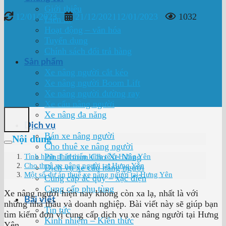
Giới thiệu
12/01/2023
21/12/2021
12/01/2023
1032
Liên hệ
Hoạt động – văn hóa
Tuyển dụng
Chính sách đổi trả hàng
Sản phẩm
Xe nâng người cắt kéo
Xe nâng người Boom Lift
Xe nâng người đường ray
Xe cẩu nâng người
Xe nâng đa năng
Dịch vụ
Bán xe nâng người
Nội dung
Cho thuê xe nâng người
Pin Lithium Cho Xe Nâng
Tình hình phát triển kinh tế ở Hưng Yên
Cho thuê xe nâng người tại Hưng Yên
Dịch vụ xe cẩu nâng người
Một số dự án thuê xe nâng người tại Hưng Yên
Cung cấp ắc quy – xạc điện
Cung cấp phụ tùng
Xe nâng người hiện nay không còn xa lạ, nhất là với
Bài viết
những nhà thầu và doanh nghiệp. Bài viết này sẽ giúp bạn
Tin tức
tìm kiếm đơn vị cung cấp dịch vụ xe nâng người tại Hưng
Kinh nhiệm – Kiến thức
Yên.