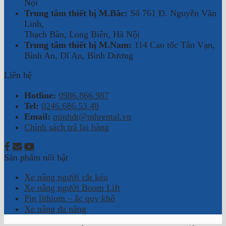
Nội
Trung tâm thiết bị M.Bắc:
Số 761 Đ. Nguyễn Văn
Linh,
Thạch Bàn, Long Biên, Hà Nội
Trung tâm thiết bị M.Nam:
114 Cao tốc Tân Vạn,
Bình An, Dĩ An, Bình Dương
Liên hệ
Hotline:
0986.866.987
Tel:
0246.686.53.48
Email:
minhdt@mhrental.vn
Chính sách trả lại hàng
Sản phẩm nổi bật
Xe nâng người cắt kéo
Xe nâng người Boom Lift
Pin lithium – ắc quy khô
Xe nâng đa năng