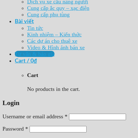
Dịch vụ xe cẩu nâng người
Cung cấp ắc quy – xạc điện
Cung cấp phụ tùng
Bài viết
Tin tức
Kinh nhiệm – Kiến thức
Các dự án cho thuê xe
Video & Hình ảnh bán xe
Tư vấn & báo giá
Cart /
0
₫
Cart
No products in the cart.
Login
Username or email address
*
Password
*