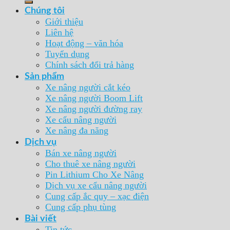
Chúng tôi
Giới thiệu
Liên hệ
Hoạt động – văn hóa
Tuyển dụng
Chính sách đổi trả hàng
Sản phẩm
Xe nâng người cắt kéo
Xe nâng người Boom Lift
Xe nâng người đường ray
Xe cẩu nâng người
Xe nâng đa năng
Dịch vụ
Bán xe nâng người
Cho thuê xe nâng người
Pin Lithium Cho Xe Nâng
Dịch vụ xe cẩu nâng người
Cung cấp ắc quy – xạc điện
Cung cấp phụ tùng
Bài viết
Tin tức