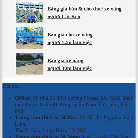
Bảng giá bán & cho thuê xe xâng
người Cắt Kéo
Báo giá cho xe nâng
người 12m làm việc
Báo giá xe nâng
người 30m làm việc
Địa chỉ
Office:
Số nhà 06 TT9 đường Foresa 1A, KĐT sinh
thái Tasco Xuân Phương, quận Nam Từ Liêm, Hà
Nội
Trung tâm thiết bị M.Bắc:
Số 761 Đ. Nguyễn Văn
Linh,
Thạch Bàn, Long Biên, Hà Nội
Trung tâm thiết bị M.Nam:
114 Cao tốc Tân Vạn,