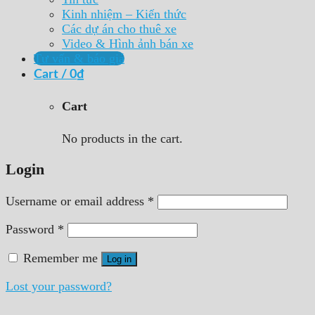
Kinh nhiệm – Kiến thức
Các dự án cho thuê xe
Video & Hình ảnh bán xe
Tư vấn & báo giá
Cart /
0
₫
Cart
No products in the cart.
Login
Username or email address
*
Password
*
Remember me
Log in
Lost your password?