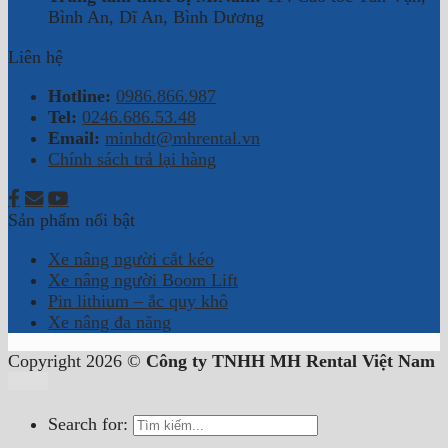
Bình An, Dĩ An, Bình Dương
Liên hệ
Hotline:
0986.866.987
Tel:
0246.686.53.48
Email:
minhdt@mhrental.vn
Chính sách trả lại hàng
Sản phẩm nổi bật
Xe nâng người cắt kéo
Xe nâng người Boom Lift
Pin lithium – ắc quy khô
Xe nâng đa năng
Copyright 2026 ©
Công ty TNHH MH Rental Việt Nam
Search for: