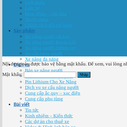
Giới thiệu
Liên hệ
Hoạt động – văn hóa
Tuyển dụng
Chính sách đổi trả hàng
Sản phẩm
Xe nâng người cắt kéo
Xe nâng người Boom Lift
Xe nâng người đường ray
Xe cẩu nâng người
Xe nâng đa năng
Nội dung này được bảo vệ bằng mật khẩu. Để xem, vui lòng n
Dịch vụ
Bán xe nâng người
Mật khẩu:
Cho thuê xe nâng người
Pin Lithium Cho Xe Nâng
Dịch vụ xe cẩu nâng người
Cung cấp ắc quy – xạc điện
Cung cấp phụ tùng
Bài viết
Tin tức
Kinh nhiệm – Kiến thức
Các dự án cho thuê xe