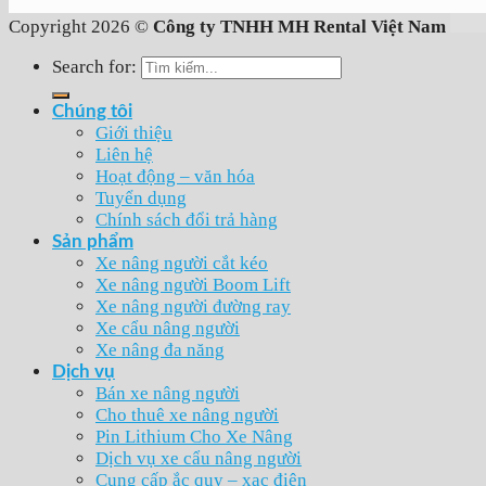
Copyright 2026 ©
Công ty TNHH MH Rental Việt Nam
Search for:
Chúng tôi
Giới thiệu
Liên hệ
Hoạt động – văn hóa
Tuyển dụng
Chính sách đổi trả hàng
Sản phẩm
Xe nâng người cắt kéo
Xe nâng người Boom Lift
Xe nâng người đường ray
Xe cẩu nâng người
Xe nâng đa năng
Dịch vụ
Bán xe nâng người
Cho thuê xe nâng người
Pin Lithium Cho Xe Nâng
Dịch vụ xe cẩu nâng người
Cung cấp ắc quy – xạc điện