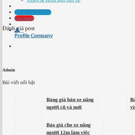
Video & Hình ảnh bán xe
Tư vấn & báo giá
Gọi ngay
Đánh giá post
Profile Company
Admin
Bài viết nổi bật
Bảng giá bán xe nâng
Bả
người cũ và mới
vi
Báo giá cho xe nâng
người 12m làm việc