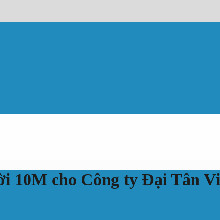
ời 10M cho Công ty Đại Tân Vi