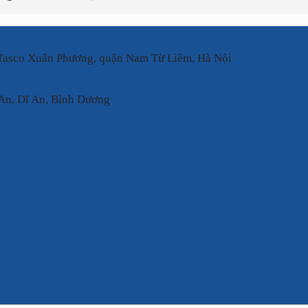
 Tasco Xuân Phương, quận Nam Từ Liêm, Hà Nội
An, Dĩ An, Bình Dương