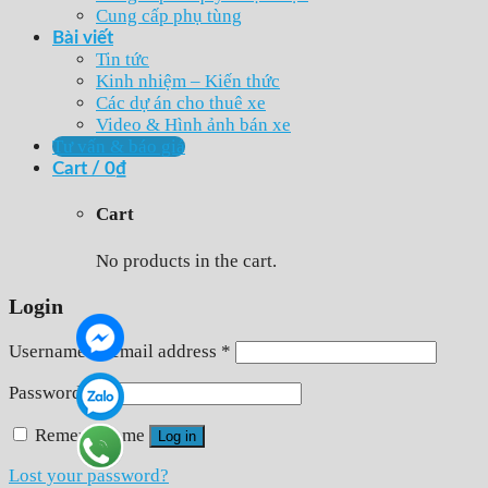
Cung cấp phụ tùng
Bài viết
Tin tức
Kinh nhiệm – Kiến thức
Các dự án cho thuê xe
Video & Hình ảnh bán xe
Tư vấn & báo giá
Cart /
0
₫
Cart
No products in the cart.
Login
Username or email address
*
Password
*
Remember me
Log in
Lost your password?