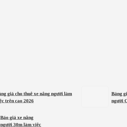
ng giá cho thuê xe nâng người làm
Bảng gi
ệc trên cao 2026
người 
Báo giá xe nâng
người 30m làm việc