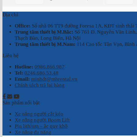
Địa chỉ
Office:
Số nhà 06 TT9 đường Foresa 1A, KĐT sinh thái
Trung tâm thiết bị M.Bắc:
Số 761 Đ. Nguyễn Văn Linh,
Thạch Bàn, Long Biên, Hà Nội
Trung tâm thiết bị M.Nam:
114 Cao tốc Tân Vạn, Bình 
Liên hệ
Hotline:
0986.866.987
Tel:
0246.686.53.48
Email:
minhdt@mhrental.vn
Chính sách trả lại hàng
Sản phẩm nổi bật
Xe nâng người cắt kéo
Xe nâng người Boom Lift
Pin lithium – ắc quy khô
Xe nâng đa năng