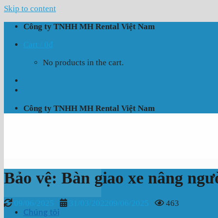
Skip to content
Công ty TNHH MH Rental Việt Nam
Cart /
0
₫
No products in the cart.
Công ty TNHH MH Rental Việt Nam
Bảo vệ: Bàn giao xe nâng ngư
09/06/2025
31/03/2022
09/06/2025
463
Chúng tôi