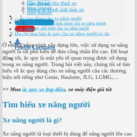
Các dự án cho thuê xe
Hãng Mantall
Hãng SkyJack
Video & Hình ảnh bán xe
Hãng Haulotte
Ắc quy dùng cho xe nâng người
Tư vấn & báo giá
Size ắc quy phổ biến dùng cho xe nâng người
Gọi ngay
Ắc quy phổ biến cho xe nâng người
Địa chỉ mua bán ắc quy cho xe nâng người uy tín
Ở những công trình xây dựng lớn, việc sử dụng xe nâng
Profile Company
người là rất phổ biến để đưa công nhân lên cao. Để hoạt
động tốt, ắc quy là một yếu tố quan trọng được sử dụng
trong xe nâng người. Trong bài viết này, chúng tôi sẽ tìm
hiểu về ắc quy dùng cho xe nâng người của các thương
hiệu nổi tiếng như Genie, Haulotte, JLG, LGMG,…
>> Mua
ắc quy xe đạp điện
, xe máy điện giá tốt
Tìm hiểu xe nâng người
Xe nâng người là gì?
Xe nâng người là loại thiết bị dùng để nâng người lên cao